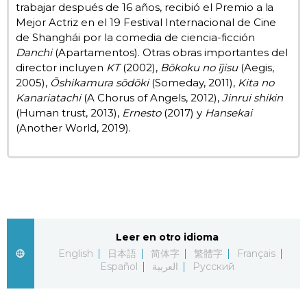
trabajar después de 16 años, recibió el Premio a la
Mejor Actriz en el 19 Festival Internacional de Cine
de Shanghái por la comedia de ciencia-ficción
Danchi
(Apartamentos). Otras obras importantes del
director incluyen
KT
(2002),
Bōkoku no ījisu
(Aegis,
2005),
Ōshikamura sōdōki
(Someday, 2011),
Kita no
Kanariatachi
(A Chorus of Angels, 2012),
Jinrui shikin
(Human trust, 2013),
Ernesto
(2017) y
Hansekai
(Another World, 2019).
Leer en otro idioma
English
日本語
简体字
繁體字
Français
Español
العربية
Русский