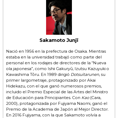
Gente
Blog
Tokio
Sakamoto Junji
Nació en 1956 en la prefectura de Osaka. Mientras
Avisos
estaba en la universidad trabajó como parte del
personal en los rodajes de directores de la “Nueva
ola japonesa”, como Ishii Gakuryū, Izutsu Kazuyuki o
Kawashima Tōru. En 1989 dirigió
Dotsuitarunen
, su
primer largometraje, protagonizado por Akai
Hidekazu, con el que ganó numerosos premios,
incluido el Premio Especial de las Artes del Ministro
de Educación para Principiantes. Con
Kao
(Cara,
2000), protagonizada por Fujiyama Naomi, ganó el
Premio de la Academia de Japón al Mejor Director.
En 2016 Fujiyama, con la que Sakamoto volvía a