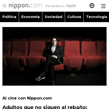
Política
Economía
Sociedad
Cultura
Tecnología
日本語
English
简体字
Política
繁體字
Economía
Français
Sociedad
العربية
Cultura
Русский
Al cine con Nippon.com
Tecnología
Adultos que no siguen al rebaño: