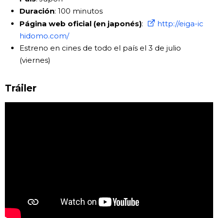
Duración
: 100 minutos
Página web oficial (en japonés)
:
http://eiga-ic
hidomo.com/
Estreno en cines de todo el país el 3 de julio
(viernes)
Tráiler