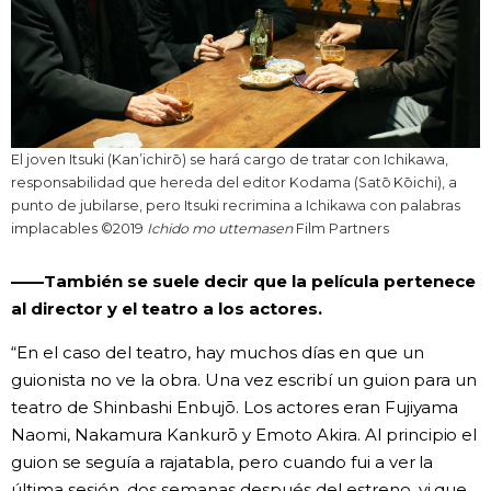
El joven Itsuki (Kan’ichirō) se hará cargo de tratar con Ichikawa,
responsabilidad que hereda del editor Kodama (Satō Kōichi), a
punto de jubilarse, pero Itsuki recrimina a Ichikawa con palabras
implacables ©2019
Ichido mo uttemasen
Film Partners
——También se suele decir que la película pertenece
al director y el teatro a los actores.
“En el caso del teatro, hay muchos días en que un
guionista no ve la obra. Una vez escribí un guion para un
teatro de Shinbashi Enbujō. Los actores eran Fujiyama
Naomi, Nakamura Kankurō y Emoto Akira. Al principio el
guion se seguía a rajatabla, pero cuando fui a ver la
última sesión, dos semanas después del estreno, vi que