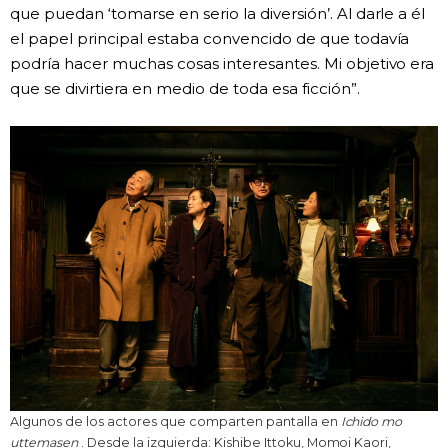
que puedan ‘tomarse en serio la diversión’. Al darle a él
el papel principal estaba convencido de que todavía
podría hacer muchas cosas interesantes. Mi objetivo era
que se divirtiera en medio de toda esa ficción”.
Algunos de los actores que comparten pantalla en
Ichido mo
uttemasen
. Desde la izquierda: Kishibe Ittoku, Momoi Kaori,