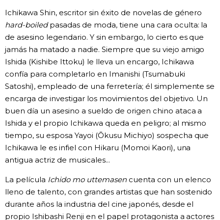
Ichikawa Shin, escritor sin éxito de novelas de género
hard-boiled
pasadas de moda, tiene una cara oculta: la
de asesino legendario. Y sin embargo, lo cierto es que
jamás ha matado a nadie. Siempre que su viejo amigo
Ishida (Kishibe Ittoku) le lleva un encargo, Ichikawa
confía para completarlo en Imanishi (Tsumabuki
Satoshi), empleado de una ferretería; él simplemente se
encarga de investigar los movimientos del objetivo. Un
buen día un asesino a sueldo de origen chino ataca a
Ishida y el propio Ichikawa queda en peligro; al mismo
tiempo, su esposa Yayoi (Ōkusu Michiyo) sospecha que
Ichikawa le es infiel con Hikaru (Momoi Kaori), una
antigua actriz de musicales...
La película
Ichido mo uttemasen
cuenta con un elenco
lleno de talento, con grandes artistas que han sostenido
durante años la industria del cine japonés, desde el
propio Ishibashi Renji en el papel protagonista a actores