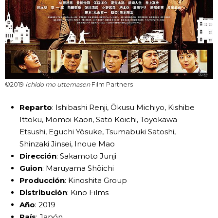
©2019
Ichido mo uttemasen
Film Partners
Reparto
: Ishibashi Renji, Ōkusu Michiyo, Kishibe
Ittoku, Momoi Kaori, Satō Kōichi, Toyokawa
Etsushi, Eguchi Yōsuke, Tsumabuki Satoshi,
Shinzaki Jinsei, Inoue Mao
Dirección
: Sakamoto Junji
Guion
: Maruyama Shōichi
Producción
: Kinoshita Group
Distribución
: Kino Films
Año
: 2019
País
: Japón