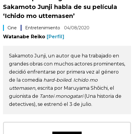
Sakamoto Junji habla de su película
Vida
‘Ichido mo uttemasen’
Guía de Japón
Cine
Entretenimiento
04/08/2020
Watanabe Reiko
[Perfil]
Vídeos e imágenes
Sakamoto Junji, un autor que ha trabajado en
En profundidad
grandes obras con muchos actores prominentes,
decidió enfrentarse por primera vez al género
Más
de la comedia
hard-boiled
.
Ichido mo
uttemasen
, escrita por Maruyama Shōichi, el
Noticias
official SNS
guionista de
Tantei monogatari
(Una historia de
detectives), se estrenó el 3 de julio.
Datos de Japón
Fragmentos de Japón