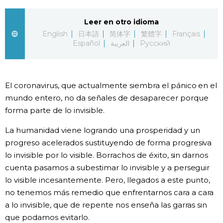
Gente
Leer en otro idioma
English
日本語
简体字
繁體字
Français
Español
العربية
Русский
Blog
Tokio
El coronavirus, que actualmente siembra el pánico en el
mundo entero, no da señales de desaparecer porque
Avisos
forma parte de lo invisible.
La humanidad viene logrando una prosperidad y un
progreso acelerados sustituyendo de forma progresiva
lo invisible por lo visible. Borrachos de éxito, sin darnos
cuenta pasamos a subestimar lo invisible y a perseguir
lo visible incesantemente. Pero, llegados a este punto,
no tenemos más remedio que enfrentarnos cara a cara
a lo invisible, que de repente nos enseña las garras sin
que podamos evitarlo.