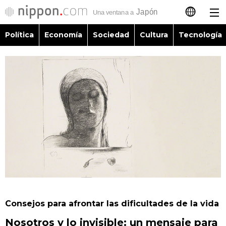
Política
Economía
Sociedad
Cultura
Tecnología
日本語
English
简体字
Política
繁體字
Economía
Français
Sociedad
العربية
Cultura
Русский
Consejos para afrontar las dificultades de la vida
Tecnología
Nosotros y lo invisible: un mensaje para