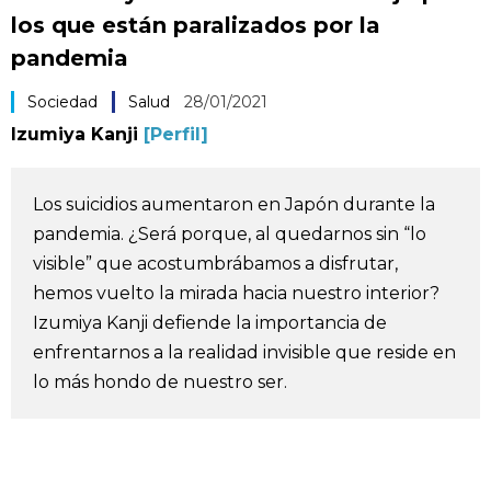
los que están paralizados por la
Vida
pandemia
Guía de Japón
Sociedad
Salud
28/01/2021
Izumiya Kanji
[Perfil]
Vídeos e imágenes
Los suicidios aumentaron en Japón durante la
En profundidad
pandemia. ¿Será porque, al quedarnos sin “lo
visible” que acostumbrábamos a disfrutar,
Más
hemos vuelto la mirada hacia nuestro interior?
Izumiya Kanji defiende la importancia de
Noticias
official SNS
enfrentarnos a la realidad invisible que reside en
lo más hondo de nuestro ser.
Datos de Japón
Fragmentos de Japón