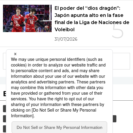
El poder del “dios dragón”:
Japón apunta alto en la fase
5
final de la Liga de Naciones de
Voleibol
31/07/2026
More in this series
Etiquetas destacadas
cultura
gastronomía
vida
comida
cortesía
sociedad
gastronomía japonesa
costumbres
tradiciones
genkan