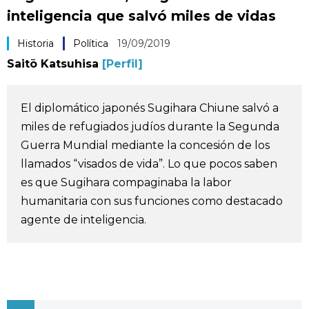
inteligencia que salvó miles de vidas
Vida
Historia
Política
19/09/2019
Guía de Japón
Saitō Katsuhisa
[Perfil]
Vídeos e imágenes
El diplomático japonés Sugihara Chiune salvó a
miles de refugiados judíos durante la Segunda
En profundidad
Guerra Mundial mediante la concesión de los
llamados “visados de vida”. Lo que pocos saben
Más
es que Sugihara compaginaba la labor
humanitaria con sus funciones como destacado
Noticias
official SNS
agente de inteligencia.
Datos de Japón
Fragmentos de Japón