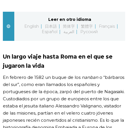
Gente
Leer en otro idioma
English
日本語
简体字
繁體字
Français
Blog
Español
العربية
Русский
Tokio
Un largo viaje hasta Roma en el que se
Avisos
jugaron la vida
En febrero de 1582 un buque de los
nanban
o “bárbaros
del sur”, como eran llamados los españoles y
portugueses de la época, zarpó del puerto de Nagasaki.
Custodiados por un grupo de europeos entre los que
estaba el jesuita italiano Alessandro Valignano, visitador
de las misiones, partían en el velero cuatro jóvenes
japoneses recién convertidos al cristianismo. Es lo que la
historiografía denomina Embajada a Europa de los