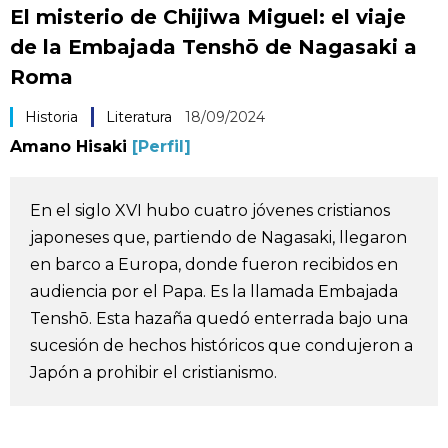
El misterio de Chijiwa Miguel: el viaje
Vida
de la Embajada Tenshō de Nagasaki a
Roma
Guía de Japón
Historia
Literatura
18/09/2024
Vídeos e imágenes
Amano Hisaki
[Perfil]
En profundidad
En el siglo XVI hubo cuatro jóvenes cristianos
japoneses que, partiendo de Nagasaki, llegaron
Más
en barco a Europa, donde fueron recibidos en
audiencia por el Papa. Es la llamada Embajada
Noticias
official SNS
Tenshō. Esta hazaña quedó enterrada bajo una
sucesión de hechos históricos que condujeron a
Datos de Japón
Japón a prohibir el cristianismo.
Fragmentos de Japón