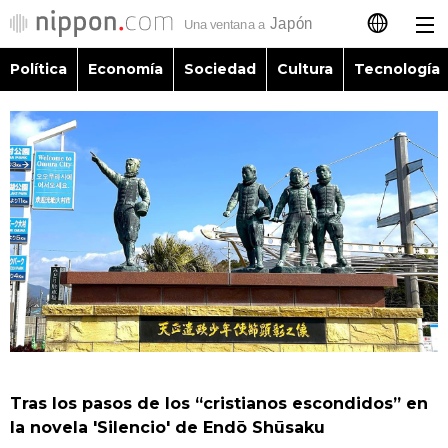
Política
Economía
Sociedad
Cultura
Tecnología
日本語
English
简体字
Política
繁體字
Economía
Français
Sociedad
العربية
Cultura
Русский
Tras los pasos de los “cristianos escondidos” en
Tecnología
la novela 'Silencio' de Endō Shūsaku