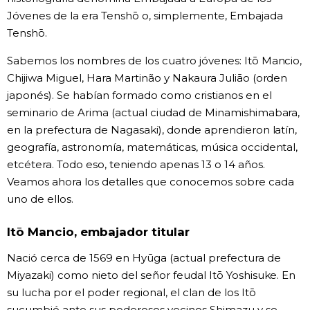
Jóvenes de la era Tenshō o, simplemente, Embajada
Tenshō.
Sabemos los nombres de los cuatro jóvenes: Itō Mancio,
Chijiwa Miguel, Hara Martinão y Nakaura Juliāo (orden
japonés). Se habían formado como cristianos en el
seminario de Arima (actual ciudad de Minamishimabara,
en la prefectura de Nagasaki), donde aprendieron latín,
geografía, astronomía, matemáticas, música occidental,
etcétera. Todo eso, teniendo apenas 13 o 14 años.
Veamos ahora los detalles que conocemos sobre cada
uno de ellos.
Itō Mancio, embajador titular
Nació cerca de 1569 en Hyūga (actual prefectura de
Miyazaki) como nieto del señor feudal Itō Yoshisuke. En
su lucha por el poder regional, el clan de los Itō
sucumbió ante sus poderosos vecinos Shimazu y se