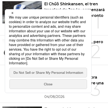
El Chūō Shinkansen, el tren
‘maglev’ de Japón, comenzará
1
a funcionar como muy pronto
en 2036
30/07/2026
Sartenes: pesan mucho, pero
2
“duran cien años”
01/08/2026
‘La historia de Kaho’, de
Murakami Haruki: una obra
3
sobre las tensiones entre una
madre y una hija
04/08/2026