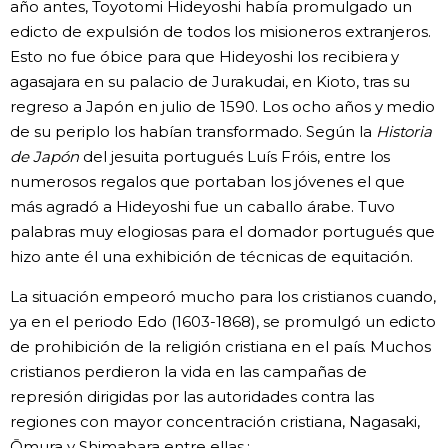
año antes, Toyotomi Hideyoshi había promulgado un
edicto de expulsión de todos los misioneros extranjeros.
Esto no fue óbice para que Hideyoshi los recibiera y
agasajara en su palacio de Jurakudai, en Kioto, tras su
regreso a Japón en julio de 1590. Los ocho años y medio
de su periplo los habían transformado. Según la
Historia
de Japón
del jesuita portugués Luís Fróis, entre los
numerosos regalos que portaban los jóvenes el que
más agradó a Hideyoshi fue un caballo árabe. Tuvo
palabras muy elogiosas para el domador portugués que
hizo ante él una exhibición de técnicas de equitación.
La situación empeoró mucho para los cristianos cuando,
ya en el periodo Edo (1603-1868), se promulgó un edicto
de prohibición de la religión cristiana en el país. Muchos
cristianos perdieron la vida en las campañas de
represión dirigidas por las autoridades contra las
regiones con mayor concentración cristiana, Nagasaki,
Ōmura y Shimabara entre ellas.;