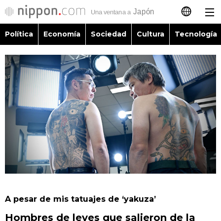
Política
Economía
Sociedad
Cultura
Tecnología
日本語
English
简体字
Política
繁體字
Economía
Français
Sociedad
العربية
Cultura
Русский
A pesar de mis tatuajes de ‘yakuza’
Tecnología
Hombres de leyes que salieron de la