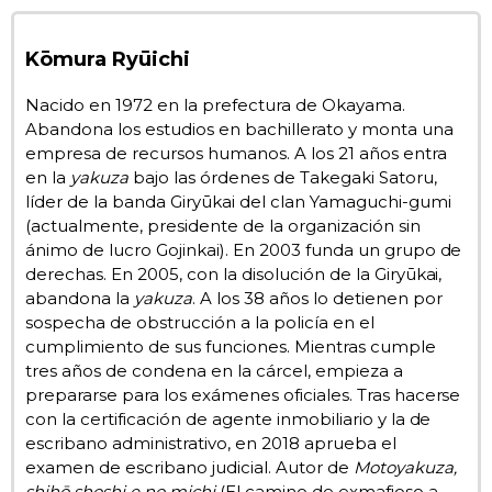
Kōmura Ryūichi
Nacido en 1972 en la prefectura de Okayama.
Abandona los estudios en bachillerato y monta una
empresa de recursos humanos. A los 21 años entra
en la
yakuza
bajo las órdenes de Takegaki Satoru,
líder de la banda Giryūkai del clan Yamaguchi-gumi
(actualmente, presidente de la organización sin
ánimo de lucro Gojinkai). En 2003 funda un grupo de
derechas. En 2005, con la disolución de la Giryūkai,
abandona la
yakuza
. A los 38 años lo detienen por
sospecha de obstrucción a la policía en el
cumplimiento de sus funciones. Mientras cumple
tres años de condena en la cárcel, empieza a
prepararse para los exámenes oficiales. Tras hacerse
con la certificación de agente inmobiliario y la de
escribano administrativo, en 2018 aprueba el
examen de escribano judicial. Autor de
Motoyakuza,
shihō shoshi e no michi
(El camino de exmafioso a