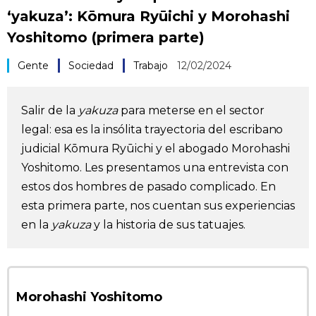
‘yakuza’: Kōmura Ryūichi y Morohashi
Vida
Yoshitomo (primera parte)
Guía de Japón
Gente
Sociedad
Trabajo
12/02/2024
Vídeos e imágenes
Salir de la
yakuza
para meterse en el sector
legal: esa es la insólita trayectoria del escribano
En profundidad
judicial Kōmura Ryūichi y el abogado Morohashi
Yoshitomo. Les presentamos una entrevista con
Más
estos dos hombres de pasado complicado. En
esta primera parte, nos cuentan sus experiencias
Noticias
official SNS
en la
yakuza
y la historia de sus tatuajes.
Datos de Japón
Morohashi Yoshitomo
Fragmentos de Japón