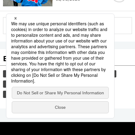
More in this series
Etiquetas destacadas
cultura
sociedad
gastronomía
vida
jiji press
comida
cortesía
modales
tradiciones
costumbres