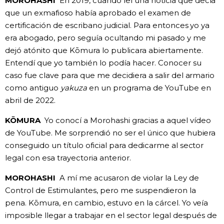
MOROHASHI
En 2019, cuando leí una noticia que decía
que un exmafioso había aprobado el examen de
certificación de escribano judicial. Para entonces yo ya
era abogado, pero seguía ocultando mi pasado y me
dejó atónito que Kōmura lo publicara abiertamente.
Entendí que yo también lo podía hacer. Conocer su
caso fue clave para que me decidiera a salir del armario
como antiguo
yakuza
en un programa de YouTube en
abril de 2022.
KŌMURA
Yo conocí a Morohashi gracias a aquel vídeo
de YouTube. Me sorprendió no ser el único que hubiera
conseguido un título oficial para dedicarme al sector
legal con esa trayectoria anterior.
MOROHASHI
A mí me acusaron de violar la Ley de
Control de Estimulantes, pero me suspendieron la
pena. Kōmura, en cambio, estuvo en la cárcel. Yo veía
imposible llegar a trabajar en el sector legal después de