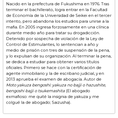
Nacido en la prefectura de Fukushima en 1976. Tras
terminar el bachillerato, logra entrar en la Facultad
Gente
de Economía de la Universidad de Seikei en el tercer
intento, pero abandona los estudios para unirse a la
Blog
mafia. En 2005 ingresa forzosamente en una clínica
durante medio año para tratar su drogadicción.
Detenido por sospecha de violación de la Ley de
Tokio
Control de Estimulantes, lo sentencian a año y
medio de prisión con tres de suspensión de la pena,
Avisos
y lo expulsan de su organización. Al terminar la pena,
se dedica a estudiar para obtener varios títulos
oficiales. Primero se hace con la certificación de
agente inmobiliario y la de escribano judicial, y en
2013 aprueba el examen de abogacía. Autor de
Moto yakuza bengoshi: yakuza no bajji o hazushite,
bengoshi bajji o tsukemashita
(El abogado
exmafioso: me quité la insignia de yakuza y me
colgué la de abogado; Saizusha).