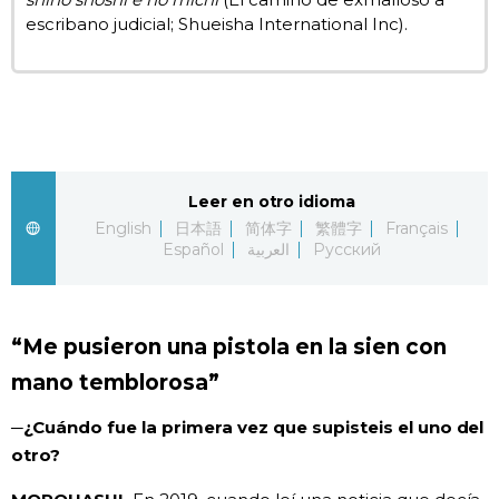
escribano judicial; Shueisha International Inc).
Leer en otro idioma
English
日本語
简体字
繁體字
Français
Español
العربية
Русский
“Me pusieron una pistola en la sien con
mano temblorosa”
─¿Cuándo fue la primera vez que supisteis el uno del
otro?