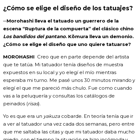
¿Cómo se elige el diseño de los tatuajes?
─Morohashi lleva el tatuado un guerrero de la
escena “Ruptura de la compuerta” del clásico chino
Los bandidos del pantano
. Kōmura lleva un demonio.
¿Cómo se elige el diseño que uno quiere tatuarse?
MOROHASHI
Creo que en parte depende del artista
que te tatúa. Mi tatuador tenía diseños de muestra
expuestos en su local y yo elegí el mío mientras
esperaba mi turno. Me pasé unos 30 minutos mirando y
elegí el que me pareció más chulo. Fue como cuando
vas a la peluquería y consultas los catálogos de
peinados (
risas
).
Yo es que era un
yakuza
cobarde. En teoría tenía que ir
a ver al tatuador una vez cada dos semanas, pero entre
que me saltaba las citas y que mi tatuador daba mucho
miedo, con el tiempo la situación se hizo incómoda y