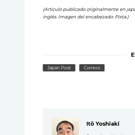
(Artículo publicado originalmente en japo
inglés. Imagen del encabezado: Pixta.)
E
Japan Post
Correos
Itō Yoshiaki