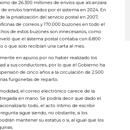
ximo de 26.300 millones de envíos que alcanzara
s de envíos tramitados por el sistema en 2024. En
e la privatización del servicio postal en 2007,
icinas de correos y 170.000 buzones en todo el
chos de estos buzones son innecesarios, como
veló que el sistema postal contaba con 6.800
o o que solo recibían una carta al mes.
emente en apuros por no haber realizado los
dad a sus conductores, por lo que el Gobierno ha
ensión de cinco años a la circulación de 2.500
nas furgonetas de reparto.
modidad, el correo electrónico carece de la
ntregada en mano. Se podría decir que dado el
ionalizarlo todo, el acto íntimo de escribir
egunta sigue siendo, no obstante, si los
rán mantener su estatus o si, al igual que los
uinas.