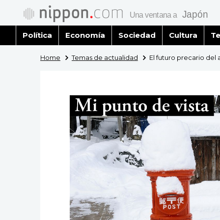
Política
Economía
Sociedad
Cultura
Te
Home
Temas de actualidad
El futuro precario de