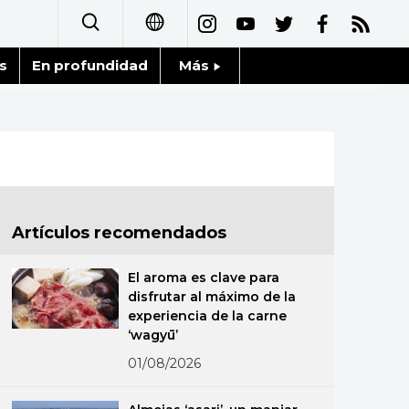
s
En profundidad
Más
日本語
Noticias
English
Datos de Japón
简体字
Fragmentos de Japón
繁體字
Artículos recomendados
Gente
Français
El aroma es clave para
Blog
disfrutar al máximo de la
العربية
experiencia de la carne
‘wagyū’
Tokio
Русский
01/08/2026
Avisos