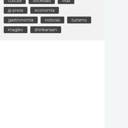
cultura
sociedad
vida
jiji press
economía
gastronomía
noticias
turismo
maglev
shinkansen