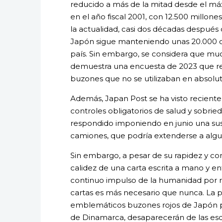
reducido a más de la mitad desde el má
en el año fiscal 2001, con 12.500 millone
la actualidad, casi dos décadas después d
Japón sigue manteniendo unas 20.000 of
país. Sin embargo, se considera que mu
demuestra una encuesta de 2023 que re
buzones que no se utilizaban en absolut
Además, Japan Post se ha visto recient
controles obligatorios de salud y sobrie
respondido imponiendo en junio una susp
camiones, que podría extenderse a algu
Sin embargo, a pesar de su rapidez y co
calidez de una carta escrita a mano y e
continuo impulso de la humanidad por rac
cartas es más necesario que nunca. La pr
emblemáticos buzones rojos de Japón pod
de Dinamarca, desaparecerán de las esq