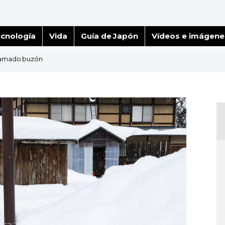
cnología
Vida
Guía de Japón
Vídeos e imágene
l amado buzón