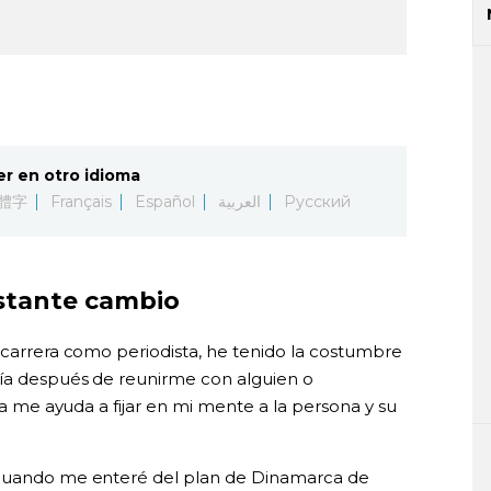
er en otro idioma
體字
Français
Español
العربية
Русский
stante cambio
 carrera como periodista, he tenido la costumbre
día después de reunirme con alguien o
rta me ayuda a fijar en mi mente a la persona y su
 cuando me enteré del plan de Dinamarca de