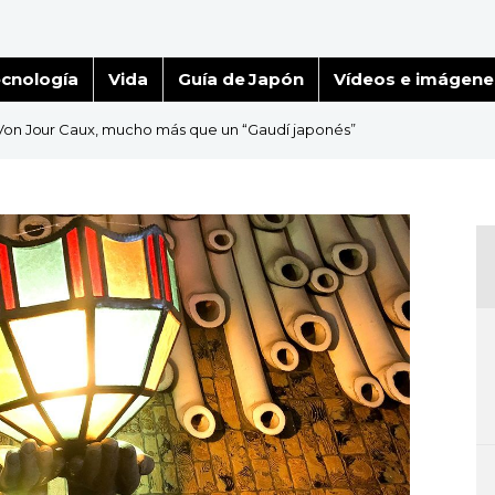
cnología
Vida
Guía de Japón
Vídeos e imágene
o Von Jour Caux, mucho más que un “Gaudí japonés”