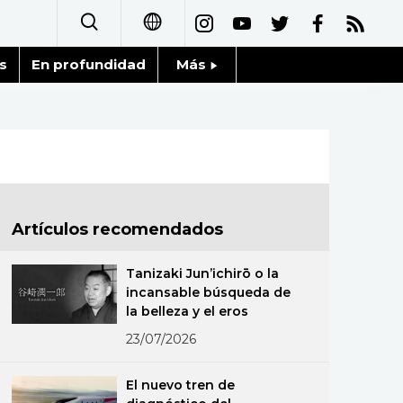
s
En profundidad
Más
日本語
Noticias
English
Datos de Japón
简体字
Fragmentos de Japón
繁體字
Artículos recomendados
Gente
Français
Tanizaki Jun’ichirō o la
Blog
incansable búsqueda de
العربية
la belleza y el eros
Tokio
23/07/2026
Русский
Avisos
El nuevo tren de