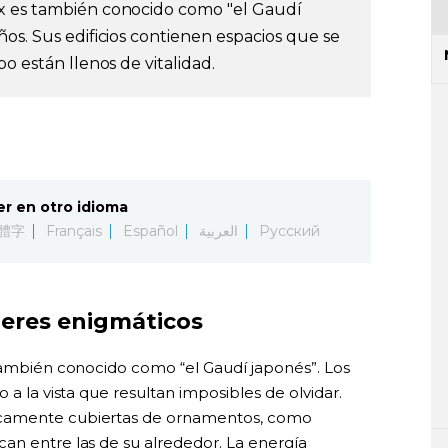
x es también conocido como "el Gaudí
os. Sus edificios contienen espacios que se
o están llenos de vitalidad.
er en otro idioma
體字
Français
Español
العربية
Русский
eres enigmáticos
 también conocido como “el Gaudí japonés”. Los
 a la vista que resultan imposibles de olvidar.
ocamente cubiertas de ornamentos, como
an entre las de su alrededor. La energía