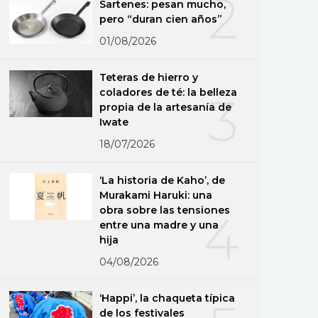
2
Sartenes: pesan mucho,
pero “duran cien años”
01/08/2026
Teteras de hierro y
coladores de té: la belleza
3
propia de la artesanía de
Iwate
18/07/2026
‘La historia de Kaho’, de
Murakami Haruki: una
obra sobre las tensiones
4
entre una madre y una
hija
04/08/2026
‘Happi’, la chaqueta típica
de los festivales