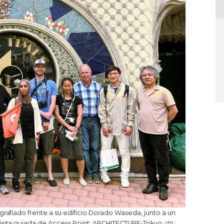
grafiado frente a su edificio Dorado Waseda, junto a un
isita guiada de Access Point: ARCHITECTURE-Tokyo..
(*1)