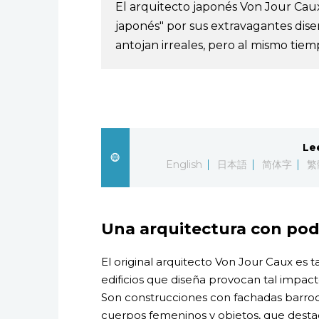
El arquitecto japonés Von Jour Cau
japonés" por sus extravagantes diseñ
antojan irreales, pero al mismo tiemp
Le
English
日本語
简体字
繁
Una arquitectura con pod
El original arquitecto Von Jour Caux es
edificios que diseña provocan tal impacto
Son construcciones con fachadas barr
cuerpos femeninos y objetos, que destac