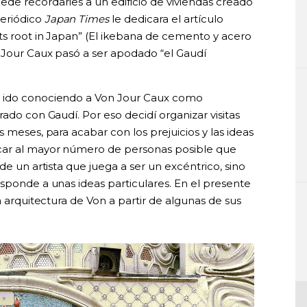
de recordarles a un edificio de viviendas creado
periódico
Japan Times
le dedicara el artículo
ts root in Japan” (El ikebana de cemento y acero
 Jour Caux pasó a ser apodado “el Gaudí
e ido conociendo a Von Jour Caux como
ado con Gaudí. Por eso decidí organizar visitas
 meses, para acabar con los prejuicios y las ideas
car al mayor número de personas posible que
de un artista que juega a ser un excéntrico, sino
sponde a unas ideas particulares. En el presente
a arquitectura de Von a partir de algunas de sus