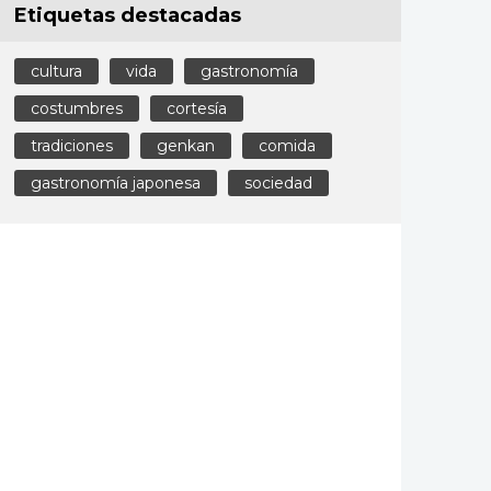
Etiquetas destacadas
cultura
vida
gastronomía
costumbres
cortesía
tradiciones
genkan
comida
gastronomía japonesa
sociedad