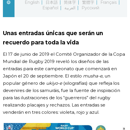
English
日本語
简体字
繁體字
Français
Español
العربية
Русский
Gente
Blog
Unas entradas únicas que serán un
recuerdo para toda la vida
Tokio
El 17 de junio de 2019 el Comité Organizador de la Copa
Avisos
Mundial de Rugby 2019 reveló los diseños de las
entradas para este campeonato que comenzará en
Japón el 20 de septiembre. El estilo
musha-e
, un
popular género de
ukiyo-e
(xilografías) que refleja los
devenires de los samuráis, fue la fuente de inspiración
para las ilustraciones de los “guerreros” del rugby
realizando placajes y rechazos. Las entradas se
venderán en tres colores: violeta, rojo y azul.