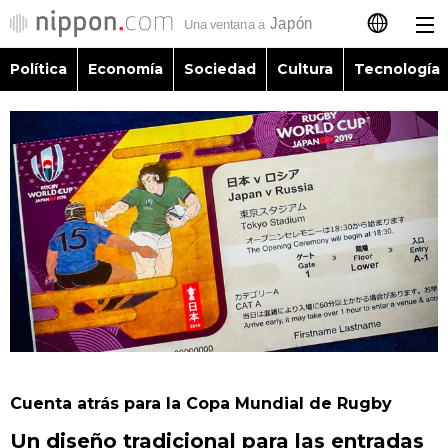
Política
Economía
Sociedad
Cultura
Tecnología
日本語
English
简体字
Política
繁體字
Economía
Français
Sociedad
العربية
Cultura
Русский
Cuenta atrás para la Copa Mundial de Rugby
Tecnología
Un diseño tradicional para las entradas