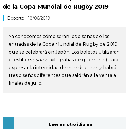
de la Copa Mundial de Rugby 2019
Vida
Deporte
18/06/2019
Guía de Japón
Ya conocemos cómo serán los diseños de las
Vídeos e imágenes
entradas de la Copa Mundial de Rugby de 2019
que se celebrará en Japón. Los boletos utilizarán
En profundidad
el estilo
musha-e
(xilografías de guerreros) para
expresar la intensidad de este deporte, y habrá
Más
tres diseños diferentes que saldrán a la venta a
finales de julio.
Noticias
official SNS
Datos de Japón
Fragmentos de Japón
Leer en otro idioma