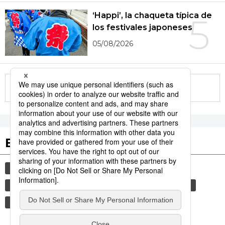
‘Happi’, la chaqueta típica de
5
los festivales japoneses
05/08/2026
More in this series
Etiquetas destacadas
cultura
gastronomía
comida
vida
gastronomía japonesa
cortesía
modales
tradiciones
alimentos
costumbres