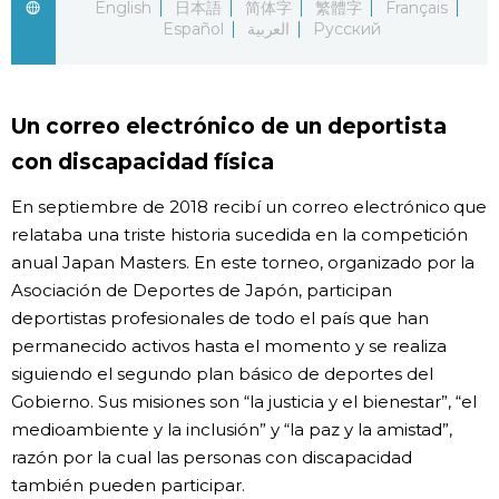
English
日本語
简体字
繁體字
Français
Español
العربية
Русский
Gente
Blog
Un correo electrónico de un deportista
con discapacidad física
Tokio
En septiembre de 2018 recibí un correo electrónico que
Avisos
relataba una triste historia sucedida en la competición
anual Japan Masters. En este torneo, organizado por la
Asociación de Deportes de Japón, participan
deportistas profesionales de todo el país que han
permanecido activos hasta el momento y se realiza
siguiendo el segundo plan básico de deportes del
Gobierno. Sus misiones son “la justicia y el bienestar”, “el
medioambiente y la inclusión” y “la paz y la amistad”,
razón por la cual las personas con discapacidad
también pueden participar.