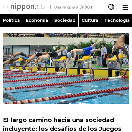
Política
Economía
Sociedad
Cultura
Tecnología
日本語
English
简体字
Política
繁體字
Economía
Français
Sociedad
العربية
Cultura
Русский
El largo camino hacia una sociedad
Tecnología
incluyente: los desafíos de los Juegos