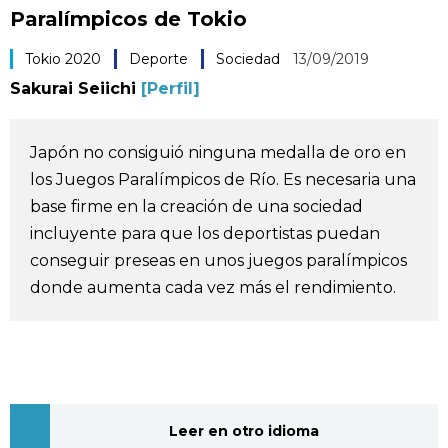
Paralímpicos de Tokio
Vida
Tokio 2020
Deporte
Sociedad
13/09/2019
Guía de Japón
Sakurai Seiichi
[Perfil]
Vídeos e imágenes
Japón no consiguió ninguna medalla de oro en
los Juegos Paralímpicos de Río. Es necesaria una
En profundidad
base firme en la creación de una sociedad
incluyente para que los deportistas puedan
Más
conseguir preseas en unos juegos paralímpicos
donde aumenta cada vez más el rendimiento.
Noticias
official SNS
Datos de Japón
Fragmentos de Japón
Leer en otro idioma