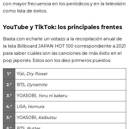
con mayor frecuencia en los periódicos y en la televisión
como lista de éxitos.
YouTube y TikTok: los principales frentes
Basta con echarle un vistazo a la recopilación anual de
la lista Billboard JAPAN HOT 100 correspondiente a 2021
para saber cuáles son las canciones de más éxito en el
pop japonés. Estos son los diez primeros puestos:
1.º
Yūri,
Dry flower
2.º
BTS,
Dynamite
3.º
YOASOBI,
Yoru ni kakeru
4.º
LiSA,
Homura
5.º
YOASOBI,
Kaibutsu
6.º
BTS,
Butter