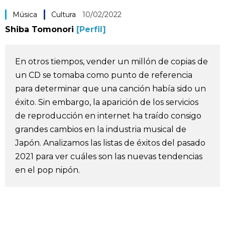
Vida
Música
Cultura
10/02/2022
Shiba Tomonori
[Perfil]
Guía de Japón
En otros tiempos, vender un millón de copias de
Vídeos e imágenes
un CD se tomaba como punto de referencia
para determinar que una canción había sido un
En profundidad
éxito. Sin embargo, la aparición de los servicios
de reproducción en internet ha traído consigo
Más
grandes cambios en la industria musical de
Japón. Analizamos las listas de éxitos del pasado
2021 para ver cuáles son las nuevas tendencias
Noticias
official SNS
en el pop nipón.
Datos de Japón
Fragmentos de Japón