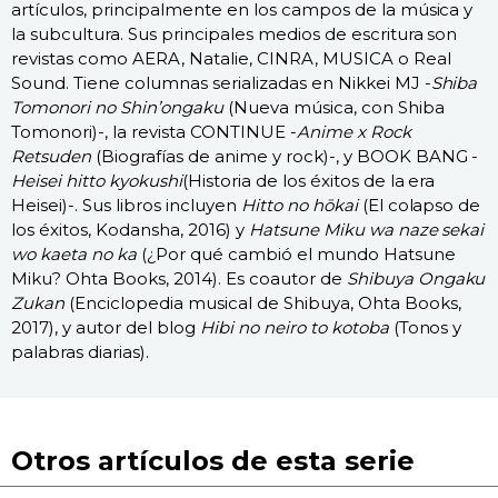
artículos, principalmente en los campos de la música y
la subcultura. Sus principales medios de escritura son
revistas como AERA, Natalie, CINRA, MUSICA o Real
Sound. Tiene columnas serializadas en Nikkei MJ -
Shiba
Tomonori no Shin’ongaku
(Nueva música, con Shiba
Tomonori)-, la revista CONTINUE -
Anime x Rock
Retsuden
(Biografías de anime y rock)-, y BOOK BANG -
Heisei hitto kyokushi
(Historia de los éxitos de la era
Heisei)-. Sus libros incluyen
Hitto no hōkai
(El colapso de
los éxitos, Kodansha, 2016) y
Hatsune Miku wa naze sekai
wo kaeta no ka
(¿Por qué cambió el mundo Hatsune
Miku? Ohta Books, 2014). Es coautor de
Shibuya Ongaku
Zukan
(Enciclopedia musical de Shibuya, Ohta Books,
2017), y autor del blog
Hibi no neiro to kotoba
(Tonos y
palabras diarias).
Otros artículos de esta serie