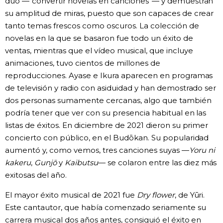
dúo —“convertir novelas en canciones”— y demuestran
su amplitud de miras, puesto que son capaces de crear
tanto temas frescos como oscuros. La colección de
novelas en la que se basaron fue todo un éxito de
ventas, mientras que el vídeo musical, que incluye
animaciones, tuvo cientos de millones de
reproducciones. Ayase e Ikura aparecen en programas
de televisión y radio con asiduidad y han demostrado ser
dos personas sumamente cercanas, algo que también
podría tener que ver con su presencia habitual en las
listas de éxitos. En diciembre de 2021 dieron su primer
concierto con público, en el Budōkan. Su popularidad
aumentó y, como vemos, tres canciones suyas —
Yoru ni
kakeru
,
Gunjō
y
Kaibutsu
— se colaron entre las diez más
exitosas del año.
El mayor éxito musical de 2021 fue
Dry flower
, de Yūri.
Este cantautor, que había comenzado seriamente su
carrera musical dos años antes, consiguió el éxito en