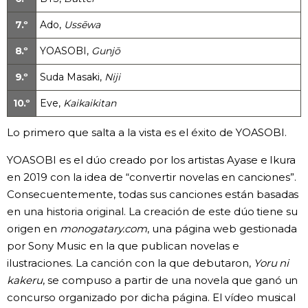
7.º
Ado,
Ussēwa
8.º
YOASOBI,
Gunjō
9.º
Suda Masaki,
Niji
10.º
Eve,
Kaikaikitan
Lo primero que salta a la vista es el éxito de YOASOBI.
YOASOBI es el dúo creado por los artistas Ayase e Ikura
en 2019 con la idea de “convertir novelas en canciones”.
Consecuentemente, todas sus canciones están basadas
en una historia original. La creación de este dúo tiene su
origen en
monogatary.com
, una página web gestionada
por Sony Music en la que publican novelas e
ilustraciones. La canción con la que debutaron,
Yoru ni
kakeru
, se compuso a partir de una novela que ganó un
concurso organizado por dicha página. El vídeo musical