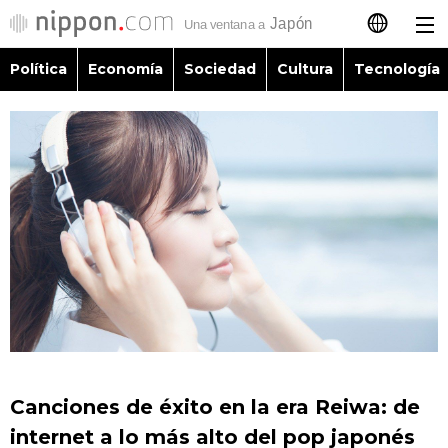
Política
Economía
Sociedad
Cultura
Tecnología
日本語
English
简体字
Política
繁體字
Economía
Français
Sociedad
العربية
Cultura
Русский
Canciones de éxito en la era Reiwa: de
Tecnología
internet a lo más alto del pop japonés