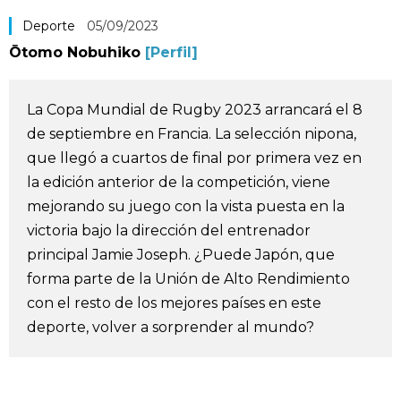
Vida
Deporte
05/09/2023
Ōtomo Nobuhiko
[Perfil]
Guía de Japón
La Copa Mundial de Rugby 2023 arrancará el 8
Vídeos e imágenes
de septiembre en Francia. La selección nipona,
que llegó a cuartos de final por primera vez en
En profundidad
la edición anterior de la competición, viene
mejorando su juego con la vista puesta en la
Más
victoria bajo la dirección del entrenador
principal Jamie Joseph. ¿Puede Japón, que
forma parte de la Unión de Alto Rendimiento
Noticias
official SNS
con el resto de los mejores países en este
deporte, volver a sorprender al mundo?
Datos de Japón
Fragmentos de Japón