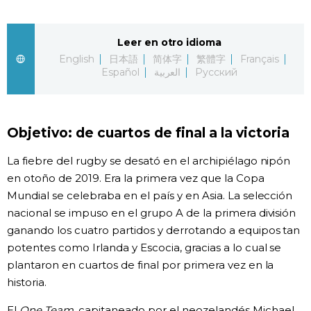
Gente
Leer en otro idioma
English
日本語
简体字
繁體字
Français
Blog
Español
العربية
Русский
Tokio
Objetivo: de cuartos de final a la victoria
Avisos
La fiebre del rugby se desató en el archipiélago nipón
en otoño de 2019. Era la primera vez que la Copa
Mundial se celebraba en el país y en Asia. La selección
nacional se impuso en el grupo A de la primera división
ganando los cuatro partidos y derrotando a equipos tan
potentes como Irlanda y Escocia, gracias a lo cual se
plantaron en cuartos de final por primera vez en la
historia.
El
One Team
, capitaneado por el neozelandés Michael