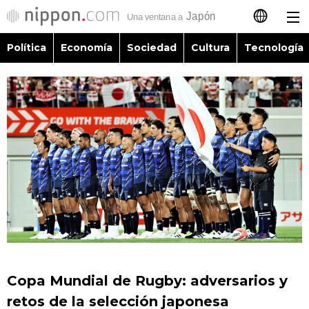
Política
Economía
Sociedad
Cultura
Tecnología
日本語
English
简体字
Política
繁體字
Economía
Français
Sociedad
العربية
Cultura
Русский
Copa Mundial de Rugby: adversarios y
Tecnología
retos de la selección japonesa