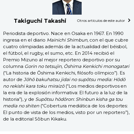
Takiguchi Takashi
Otros artículos de este autor
Periodista deportivo. Nace en Osaka en 1967. En 1990
ingresa en el diario
Mainichi Shimbun
, con el que cubre
cuatro olimpiadas además de la actualidad del béisbol,
el fútbol, el rugby, el sumo, etc. En 2014 recibió el
Premio Mizuno al mejor reportero deportivo por su
columna
Gorin no tetsujin, Ōshima Kenkichi monogatari
(“La historia de Ōshima Kenkichi, filósofo olímpico”). Es
autor de
Jōhō bakuhatsu jidai no supōtsu media: Hōdō
no rekishi kara toku miraizō
(“Los medios deportivos en
la era de la explosión informativa: El futuro a la luz de la
historia”), y de
Supōtsu hōdōron: Shinbun kisha ga tou
media no shiten
(“Cobertura mediática de los deportes:
El punto de vista de los medios, visto por un reportero”),
de la editorial Sōbun Kikaku.