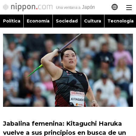
Política
Economía
Sociedad
Cultura
Tecnología
日本語
English
简体字
Política
繁體字
Economía
Français
Sociedad
العربية
Cultura
Русский
Jabalina femenina: Kitaguchi Haruka
Tecnología
vuelve a sus principios en busca de un