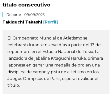
título consecutivo
Vida
Deporte
09/09/2025
Guía de Japón
Takiguchi Takashi
[Perfil]
Vídeos e imágenes
El Campeonato Mundial de Atletismo se
celebrará durante nueve días a partir del 13 de
En profundidad
septiembre en el Estadio Nacional de Tokio. La
lanzadora de jabalina Kitaguchi Haruka, primera
Más
japonesa en ganar una medalla de oro en una
disciplina de campo y pista de atletismo en los
Noticias
Juegos Olímpicos de París, espera revalidar el
official SNS
título.
Datos de Japón
Fragmentos de Japón