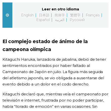
Gente
Leer en otro idioma
English
日本語
简体字
繁體字
Français
Español
العربية
Русский
Blog
Tokio
El complejo estado de ánimo de la
campeona olímpica
Avisos
Kitaguchi Haruka, lanzadora de jabalina, debió de tener
sentimientos encontrados por haber faltado al
Campeonato de Japón en julio. La figura más seguida
del atletismo japonés, se vio obligada a ausentarse del
evento debido a un dolor en el codo derecho.
Kitaguchi declaró que, mientras veía el campeonato por
televisión e internet, frustrada por no poder participar,
había “llorado de emoción” en varias ocasiones. Sin