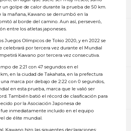
r un golpe de calor durante la prueba de 50 km.
e la mañana, Kawano se derrumbó en la
vomitó al borde del camino. Aun así, perseveró,
ón entre los atletas japoneses.
os Juegos Olímpicos de Tokio 2020, y en 2022 se
 celebrará por tercera vez durante el Mundial
ompetirá Kawano por tercera vez consecutiva.
mpo de 2:21 con 47 segundos en el
, en la ciudad de Takahata, en la prefectura
 una marca por debajo de 2:22 con 0 segundos,
ial en esta prueba, marca que le valió ser
rd. También batió el récord de clasificación para
blecido por la Asociación Japonesa de
 fue inmediatamente incluido en el equipo
el de élite mundial.
, Kawano hizo las siguientes declaraciones: