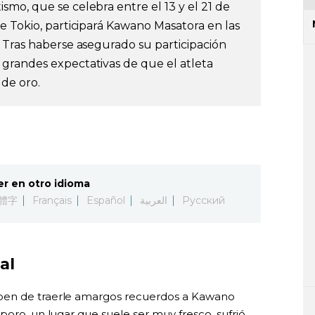
mo, que se celebra entre el 13 y el 21 de
e Tokio, participará Kawano Masatora en las
 Tras haberse asegurado su participación
grandes expectativas de que el atleta
de oro.
er en otro idioma
體字
Français
Español
العربية
Русский
al
ben de traerle amargos recuerdos a Kawano
poro, un lugar que suele ser muy fresco, sufrió