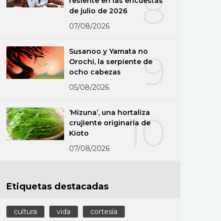
8
resiente en las encuestas
de julio de 2026
07/08/2026
Susanoo y Yamata no
9
Orochi, la serpiente de
ocho cabezas
05/08/2026
‘Mizuna’, una hortaliza
10
crujiente originaria de
Kioto
07/08/2026
Etiquetas destacadas
cultura
vida
cortesía