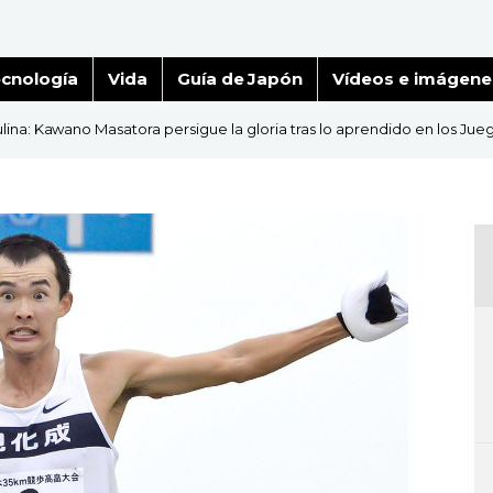
cnología
Vida
Guía de Japón
Vídeos e imágene
ina: Kawano Masatora persigue la gloria tras lo aprendido en los Jue