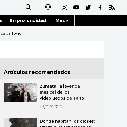
s
En profundidad
Más
日本語
Noticias
gos de Tokio
English
Datos de Japón
简体字
Fragmentos de Japón
繁體字
Artículos recomendados
Gente
Français
Zuntata: la leyenda
Blog
musical de los
العربية
videojuegos de Taito
Tokio
18/07/2026
Русский
Avisos
Donde habitan los dioses: