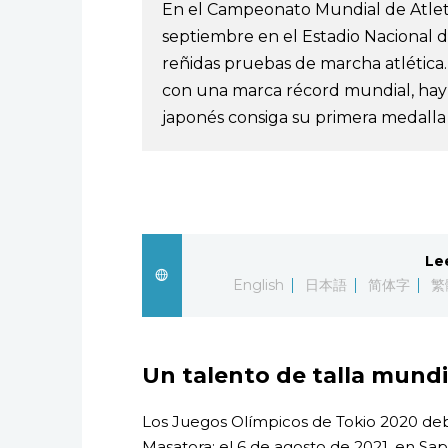
En el Campeonato Mundial de Atletis
septiembre en el Estadio Nacional d
reñidas pruebas de marcha atlética.
con una marca récord mundial, hay 
japonés consiga su primera medalla 
Le
English
日本語
简体字
繁
Un talento de talla mundi
Los Juegos Olímpicos de Tokio 2020 de
Masatora: el 6 de agosto de 2021, en Sap