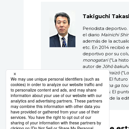
Takiguchi Takas
Periodista deportivo
el diario
Mainichi Sh
además de la actualid
etc. En 2014 recibió
deportivo por su co
monogatari
(“La histo
autor de
Jōhō bakuha
kara toku miraizō
(“Lo
informativa: El futuro 
Shinbun kisha ga tou
los deportes: El punt
reportero”), de la edi
Otros artículos de est