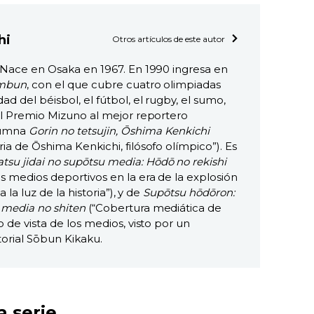
hi
Otros artículos de este autor
. Nace en Osaka en 1967. En 1990 ingresa en
imbun
, con el que cubre cuatro olimpiadas
ad del béisbol, el fútbol, el rugby, el sumo,
 el Premio Mizuno al mejor reportero
lumna
Gorin no tetsujin, Ōshima Kenkichi
ria de Ōshima Kenkichi, filósofo olímpico”). Es
tsu jidai no supōtsu media: Hōdō no rekishi
s medios deportivos en la era de la explosión
a la luz de la historia”), y de
Supōtsu hōdōron:
 media no shiten
(“Cobertura mediática de
o de vista de los medios, visto por un
torial Sōbun Kikaku.
a serie