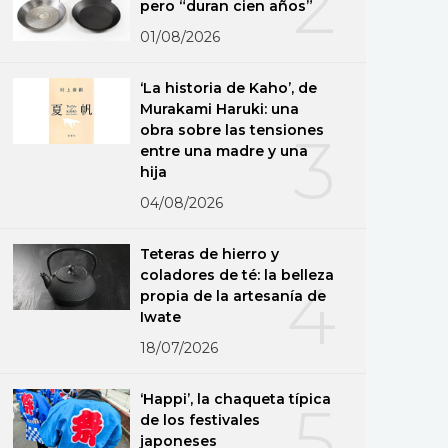
2
pero “duran cien años”
01/08/2026
‘La historia de Kaho’, de
Murakami Haruki: una
obra sobre las tensiones
3
entre una madre y una
hija
04/08/2026
Teteras de hierro y
coladores de té: la belleza
4
propia de la artesanía de
Iwate
18/07/2026
‘Happi’, la chaqueta típica
5
de los festivales
japoneses