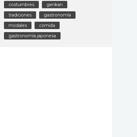
costumbres
genkan
tradiciones
gastronomía
modales
comida
gastronomía japonesa