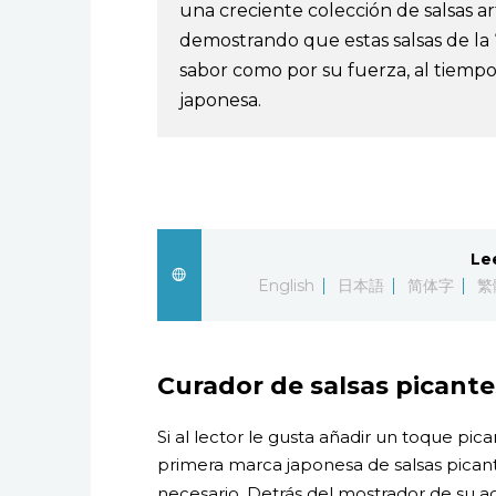
una creciente colección de salsas art
demostrando que estas salsas de la “
sabor como por su fuerza, al tiempo
japonesa.
Le
English
日本語
简体字
繁
Curador de salsas picante
Si al lector le gusta añadir un toque pic
primera marca japonesa de salsas picant
necesario. Detrás del mostrador de su 