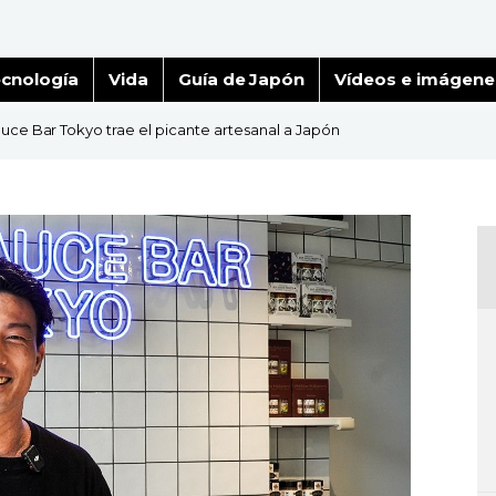
cnología
Vida
Guía de Japón
Vídeos e imágene
auce Bar Tokyo trae el picante artesanal a Japón