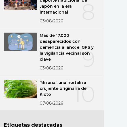
deporte tradicional de
8
Japón en la era
internacional
03/08/2026
Más de 17.000
desaparecidos con
demencia al año; el GPS y
9
la vigilancia vecinal son
clave
03/08/2026
‘Mizuna’, una hortaliza
10
crujiente originaria de
Kioto
07/08/2026
Etiquetas destacadas