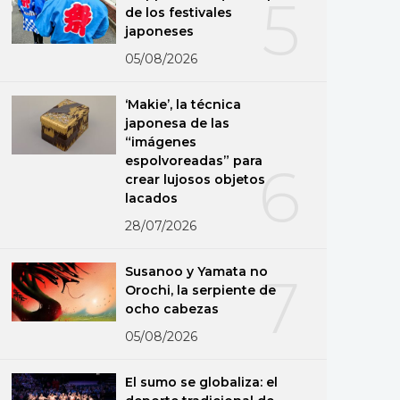
5
de los festivales
japoneses
05/08/2026
‘Makie’, la técnica
japonesa de las
“imágenes
espolvoreadas” para
6
crear lujosos objetos
lacados
28/07/2026
Susanoo y Yamata no
7
Orochi, la serpiente de
ocho cabezas
05/08/2026
El sumo se globaliza: el