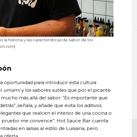
la historia y las características de sabor de los
pon.com
)
apón
 oportunidad para introducir esta cultura
el
umami
y los sabores sutiles que por el picante.
va mucho más allá del sabor. “Es importante que
etrás”, señala, y añade que evita los aditivos
 elegantes que realcen el interior de una cocina o
e pruebo me convence”. Hot Sauce Bar cuenta
radas en salsas al estilo de Luisiana, pero
a oferta.