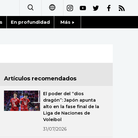
s
En profundidad
Más
日本語
Noticias
English
Datos de Japón
简体字
Fragmentos de Japón
繁體字
Artículos recomendados
Gente
Français
El poder del “dios
Blog
dragón”: Japón apunta
العربية
alto en la fase final de la
Liga de Naciones de
Tokio
Русский
Voleibol
31/07/2026
Avisos