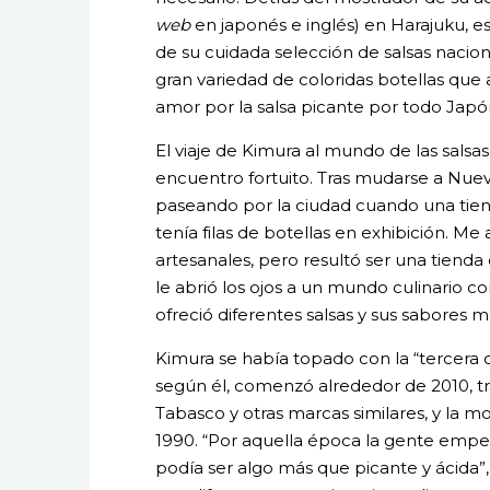
web
en japonés e inglés) en Harajuku, es
de su cuidada selección de salsas nacio
gran variedad de coloridas botellas que a
amor por la salsa picante por todo Japón
El viaje de Kimura al mundo de las salsa
encuentro fortuito. Tras mudarse a Nuev
paseando por la ciudad cuando una tiend
tenía filas de botellas en exhibición. M
artesanales, pero resultó ser una tienda 
le abrió los ojos a un mundo culinario
ofreció diferentes salsas y sus sabores 
Kimura se había topado con la “tercera o
según él, comenzó alrededor de 2010, tras
Tabasco y otras marcas similares, y la m
1990. “Por aquella época la gente empe
podía ser algo más que picante y ácida