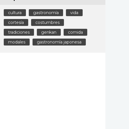
cultura
gastronomía
vida
cortesía
costumbres
tradiciones
genkan
comida
modales
gastronomía japonesa