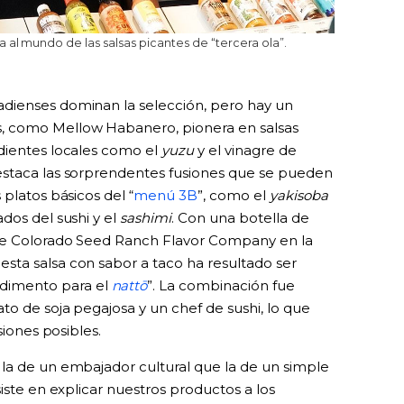
 al mundo de las salsas picantes de “tercera ola”.
dienses dominan la selección, pero hay un
, como Mellow Habanero, pionera en salsas
dientes locales como el
yuzu
y el vinagre de
estaca las sorprendentes fusiones que se pueden
platos básicos del “
menú 3B
”, como el
yakisoba
ados del sushi y el
sashimi
. Con una botella de
 de Colorado Seed Ranch Flavor Company en la
ta salsa con sabor a taco ha resultado ser
dimento para el
nattō
”. La combinación fue
o de soja pegajosa y un chef de sushi, lo que
siones posibles.
la de un embajador cultural que la de un simple
iste en explicar nuestros productos a los