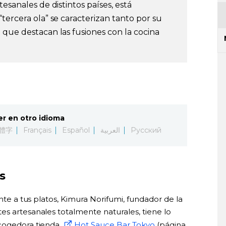
esanales de distintos países, está
tercera ola” se caracterizan tanto por su
 que destacan las fusiones con la cocina
er en otro idioma
體字
Français
Español
العربية
Русский
s
ante a tus platos, Kimura Norifumi, fundador de la
es artesanales totalmente naturales, tiene lo
acogedora tienda
Hot Sauce Bar Tokyo
(página