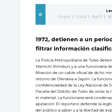
Le
English
日本語
简体字
繁
1972, detienen a un perio
filtrar información clasifi
La Policía Metropolitana de Tokio detien
Mainichi Shimbun
, y a una funcionaria 
filtración de un cable oficial de dicho mi
retorno de Okinawa a Japón. La funcionar
confidencialidad de la Ley Nacional de S
Fiscalía del Distrito de Tokio de violar la
el material. La funcionaria será condenada
apelación. El reportero defiende la leg
del público a saber y a la libertad de exp