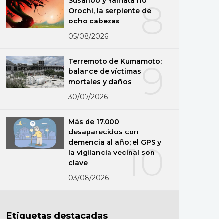
Susanoo y Yamata no
8
Orochi, la serpiente de
ocho cabezas
05/08/2026
Terremoto de Kumamoto:
9
balance de víctimas
mortales y daños
30/07/2026
Más de 17.000
desaparecidos con
demencia al año; el GPS y
10
la vigilancia vecinal son
clave
03/08/2026
Etiquetas destacadas