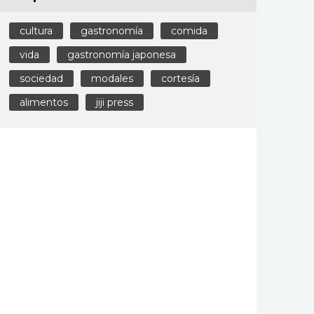
cultura
gastronomía
comida
vida
gastronomía japonesa
sociedad
modales
cortesía
alimentos
jiji press