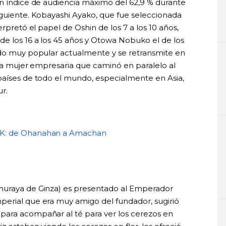
un índice de audiencia máximo del 62,9 % durante
iguiente. Kobayashi Ayako, que fue seleccionada
erpretó el papel de Oshin de los 7 a los 10 años,
de los 16 a los 45 años y Otowa Nobuko el de los
ndo muy popular actualmente y se retransmite en
 una mujer empresaria que caminó en paralelo al
países de todo el mundo, especialmente en Asia,
r.
 NHK: de Ohanahan a Amachan
imuraya de Ginza) es presentado al Emperador
perial que era muy amigo del fundador, sugirió
para acompañar al té para ver los cerezos en