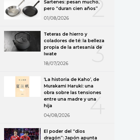
2
Sartenes: pesan mucho,
pero “duran cien años”
01/08/2026
Teteras de hierro y
coladores de té: la belleza
3
propia de la artesanía de
Iwate
18/07/2026
‘La historia de Kaho’, de
Murakami Haruki: una
obra sobre las tensiones
4
entre una madre y una
hija
04/08/2026
El poder del “dios
dragón”: Japón apunta