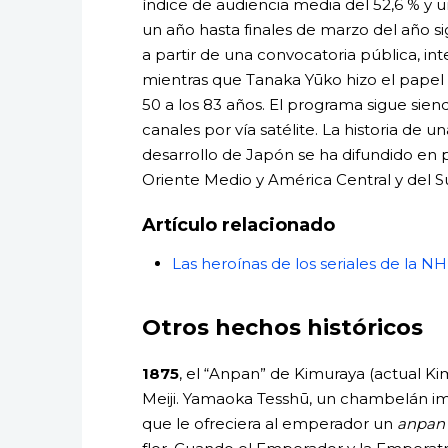
índice de audiencia media del 52,6 % y 
un año hasta finales de marzo del año s
a partir de una convocatoria pública, int
mientras que Tanaka Yūko hizo el papel 
50 a los 83 años. El programa sigue sie
canales por vía satélite. La historia de
desarrollo de Japón se ha difundido en 
Oriente Medio y América Central y del Su
Artículo relacionado
Las heroínas de los seriales de la
Otros hechos históricos
1875
, el “Anpan” de Kimuraya (actual K
Meiji. Yamaoka Tesshū, un chambelán im
que le ofreciera al emperador un
anpan