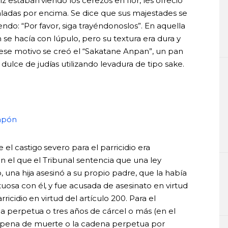
z estaban viendo los cerezos en flor, les ofreció
ladas por encima. Se dice que sus majestades se
endo: “Por favor, siga trayéndonoslos”. En aquella
se hacía con lúpulo, pero su textura era dura y
 ese motivo se creó el “Sakatane Anpan”, un pan
lce de judías utilizando levadura de tipo sake.
Japón
el castigo severo para el parricidio era
en el que el Tribunal sentencia que una ley
, una hija asesinó a su propio padre, que la había
uosa con él, y fue acusada de asesinato en virtud
ricidio en virtud del artículo 200. Para el
na perpetua o tres años de cárcel o más (en el
a pena de muerte o la cadena perpetua por