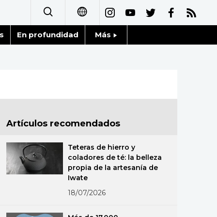
s
En profundidad
Más
日本語
Noticias
English
Datos de Japón
简体字
Fragmentos de Japón
繁體字
Artículos recomendados
Gente
Français
Teteras de hierro y
Blog
coladores de té: la belleza
العربية
propia de la artesanía de
Iwate
Tokio
Русский
18/07/2026
Avisos