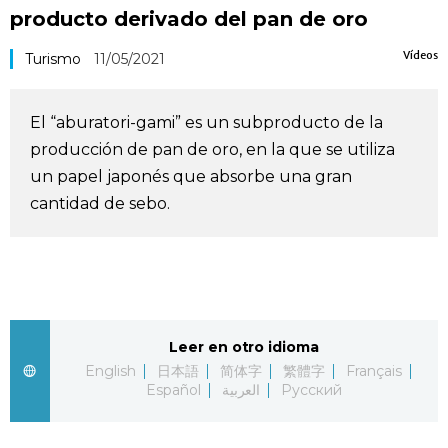
producto derivado del pan de oro
Vida
Vídeos
Turismo
11/05/2021
Guía de Japón
El “aburatori-gami” es un subproducto de la
Vídeos e imágenes
producción de pan de oro, en la que se utiliza
un papel japonés que absorbe una gran
En profundidad
cantidad de sebo.
Más
Noticias
official SNS
Leer en otro idioma
Datos de Japón
English
日本語
简体字
繁體字
Français
Español
العربية
Русский
Fragmentos de Japón