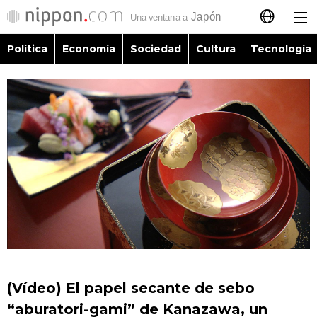
Política
Economía
Sociedad
Cultura
Tecnología
日本語
English
简体字
Política
繁體字
Economía
Français
Sociedad
العربية
Cultura
Русский
(Vídeo) El papel secante de sebo
Tecnología
“aburatori-gami” de Kanazawa, un