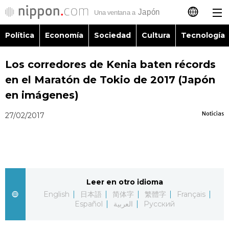
Política
Economía
Sociedad
Cultura
Tecnología
日本語
Los corredores de Kenia baten récords
English
en el Maratón de Tokio de 2017 (Japón
简体字
en imágenes)
Política
Noticias
27/02/2017
繁體字
Economía
Français
Sociedad
العربية
Leer en otro idioma
Cultura
Русский
English
日本語
简体字
繁體字
Français
Español
العربية
Русский
Tecnología