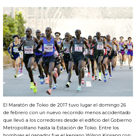
Vida
Guía de Japón
Vídeos e imágenes
En profundidad
Más
Noticias
official SNS
El Maratón de Tokio de 2017 tuvo lugar el domingo 26
Datos de Japón
de febrero con un nuevo recorrido menos accidentado
que llevó a los corredores desde el edificio del Gobierno
Metropolitano hasta la Estación de Tokio. Entre los
Fragmentos de Japón
hombres el ganador fue el keniano Wilson Kipsang con