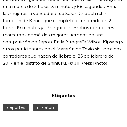
una marca de 2 horas, 3 minutos y 58 segundos. Entra
Gente
las mujeres la vencedora fue Sarah Chepchirchir,
también de Kenia, que completó el recorrido en 2
Blog
horas, 19 minutos y 47 segundos. Ambos corredores
marcaron además los mejores tiempos en una
competición en Japón. En la fotografía Wilson Kipsang y
Tokio
otros participantes en el Maratón de Tokio siguen a dos
corredores que hacen de liebre el 26 de febrero de
Avisos
2017 en el distrito de Shinjuku. (© Jiji Press Photo)
Etiquetas
deportes
maraton