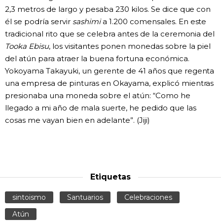
2,3 metros de largo y pesaba 230 kilos. Se dice que con
Gente
él se podría servir
sashimi
a 1.200 comensales. En este
tradicional rito que se celebra antes de la ceremonia del
Blog
Tooka Ebisu
, los visitantes ponen monedas sobre la piel
del atún para atraer la buena fortuna económica.
Yokoyama Takayuki, un gerente de 41 años que regenta
Tokio
una empresa de pinturas en Okayama, explicó mientras
presionaba una moneda sobre el atún: “Como he
Avisos
llegado a mi año de mala suerte, he pedido que las
cosas me vayan bien en adelante”. (Jiji)
Etiquetas
sintoismo
Santuarios
Celebraciones
Atún