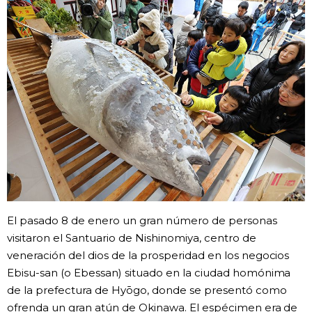
Vida
Guía de Japón
Vídeos e imágenes
En profundidad
Más
Noticias
El pasado 8 de enero un gran número de personas
official SNS
visitaron el Santuario de Nishinomiya, centro de
veneración del dios de la prosperidad en los negocios
Datos de Japón
Ebisu-san (o Ebessan) situado en la ciudad homónima
de la prefectura de Hyōgo, donde se presentó como
Fragmentos de Japón
ofrenda un gran atún de Okinawa. El espécimen era de