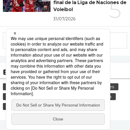
5
final de la Liga de Naciones de
Voleibol
31/07/2026
More in this series
Etiquetas destacadas
cultura
gastronomía
comida
modales
gastronomía japonesa
alimentos
cortesía
vida
costumbres
genkan