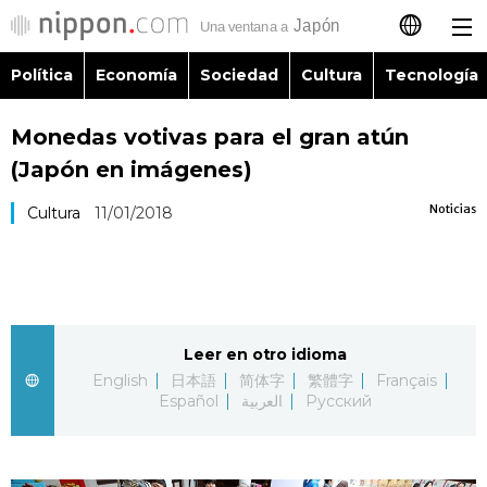
Política
Economía
Sociedad
Cultura
Tecnología
日本語
Monedas votivas para el gran atún
English
(Japón en imágenes)
简体字
Política
Noticias
Cultura
11/01/2018
繁體字
Economía
Français
Sociedad
Leer en otro idioma
العربية
English
日本語
简体字
繁體字
Français
Cultura
Español
العربية
Русский
Русский
Tecnología