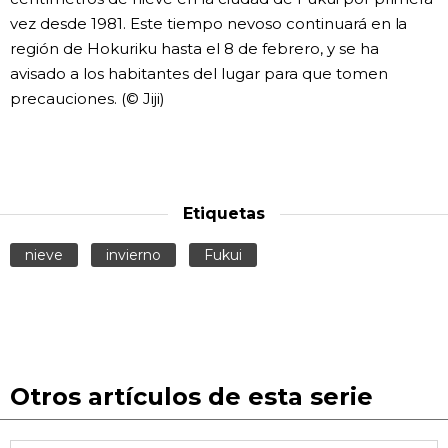
vez desde 1981. Este tiempo nevoso continuará en la
Gente
región de Hokuriku hasta el 8 de febrero, y se ha
avisado a los habitantes del lugar para que tomen
Blog
precauciones. (© Jiji)
Tokio
Avisos
Etiquetas
nieve
invierno
Fukui
Otros artículos de esta serie