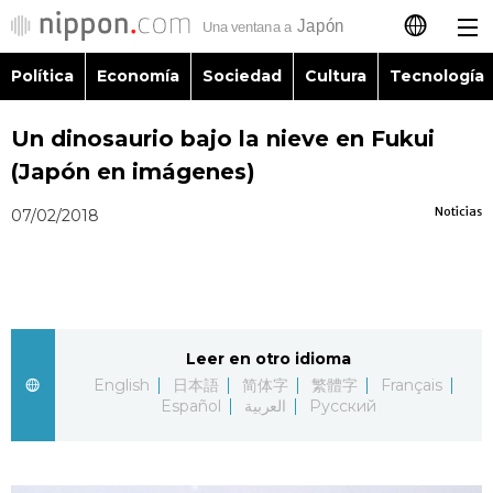
Política
Economía
Sociedad
Cultura
Tecnología
日本語
Un dinosaurio bajo la nieve en Fukui
English
(Japón en imágenes)
简体字
Política
Noticias
07/02/2018
繁體字
Economía
Français
Sociedad
Leer en otro idioma
العربية
English
日本語
简体字
繁體字
Français
Cultura
Español
العربية
Русский
Русский
Tecnología