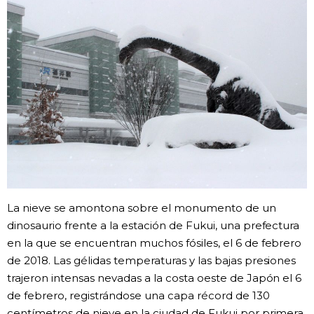
Vida
Guía de Japón
Vídeos e imágenes
En profundidad
Más
La nieve se amontona sobre el monumento de un
Noticias
official SNS
dinosaurio frente a la estación de Fukui, una prefectura
en la que se encuentran muchos fósiles, el 6 de febrero
Datos de Japón
de 2018. Las gélidas temperaturas y las bajas presiones
trajeron intensas nevadas a la costa oeste de Japón el 6
de febrero, registrándose una capa récord de 130
Fragmentos de Japón
centímetros de nieve en la ciudad de Fukui por primera