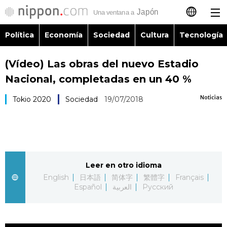
Política
Economía
Sociedad
Cultura
Tecnología
日本語
(Vídeo) Las obras del nuevo Estadio
English
Nacional, completadas en un 40 %
简体字
Política
Noticias
Tokio 2020
Sociedad
19/07/2018
繁體字
Economía
Français
Sociedad
Leer en otro idioma
العربية
English
日本語
简体字
繁體字
Français
Cultura
Español
العربية
Русский
Русский
Tecnología