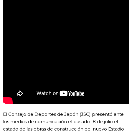
Vida
Guía de Japón
Vídeos e imágenes
En profundidad
Más
Noticias
official SNS
Datos de Japón
El Consejo de Deportes de Japón (JSC) presentó ante
los medios de comunicación el pasado 18 de julio el
Fragmentos de Japón
estado de las obras de construcción del nuevo Estadio