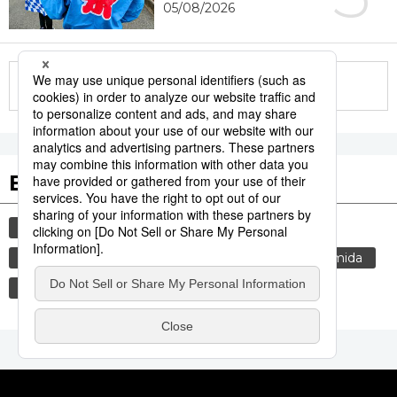
05/08/2026
More in this series
Etiquetas destacadas
cultura
gastronomía
vida
cortesía
costumbres
tradiciones
genkan
comida
modales
gastronomía japonesa