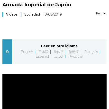
Armada Imperial de Japón
Vida
Noticias
Vídeos
Sociedad
10/06/2019
Guía de Japón
Vídeos e imágenes
Leer en otro idioma
En profundidad
English
日本語
简体字
繁體字
Français
Español
العربية
Русский
Más
Noticias
official SNS
Datos de Japón
Fragmentos de Japón