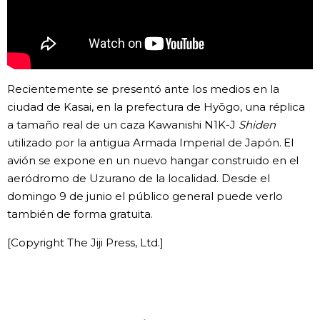
Gente
Blog
Recientemente se presentó ante los medios en la
ciudad de Kasai, en la prefectura de Hyōgo, una réplica
Tokio
a tamaño real de un caza Kawanishi N1K-J
Shiden
utilizado por la antigua Armada Imperial de Japón. El
Avisos
avión se expone en un nuevo hangar construido en el
aeródromo de Uzurano de la localidad. Desde el
domingo 9 de junio el público general puede verlo
también de forma gratuita.
[Copyright The Jiji Press, Ltd.]