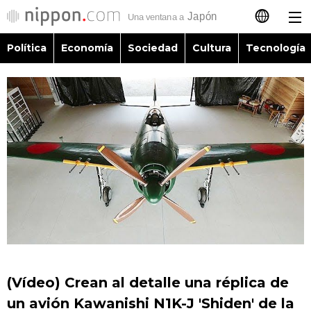
Política
Economía
Sociedad
Cultura
Tecnología
日本語
English
简体字
Política
繁體字
Economía
Français
Sociedad
العربية
Cultura
Русский
(Vídeo) Crean al detalle una réplica de
Tecnología
un avión Kawanishi N1K-J 'Shiden' de la