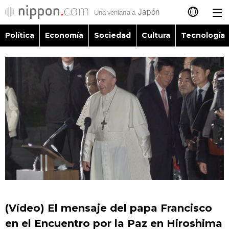
Política
Economía
Sociedad
Cultura
Tecnología
日本語
English
简体字
Política
繁體字
Economía
Français
Sociedad
العربية
Cultura
Русский
(Vídeo) El mensaje del papa Francisco
Tecnología
en el Encuentro por la Paz en Hiroshima