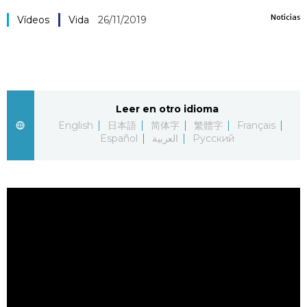
Noticias
Vida
Vídeos
Vida
26/11/2019
Guía de Japón
Vídeos e imágenes
Leer en otro idioma
English
日本語
简体字
繁體字
Français
En profundidad
Español
العربية
Русский
Más
Noticias
official SNS
Datos de Japón
Fragmentos de Japón