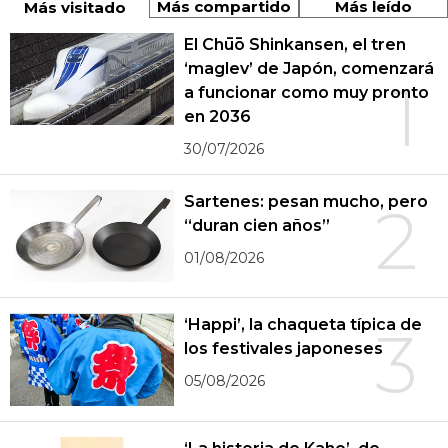
Más compartido
Más leído
Más visitado
El Chūō Shinkansen, el tren
‘maglev’ de Japón, comenzará
1
a funcionar como muy pronto
en 2036
30/07/2026
Sartenes: pesan mucho, pero
2
“duran cien años”
01/08/2026
‘Happi’, la chaqueta típica de
3
los festivales japoneses
05/08/2026