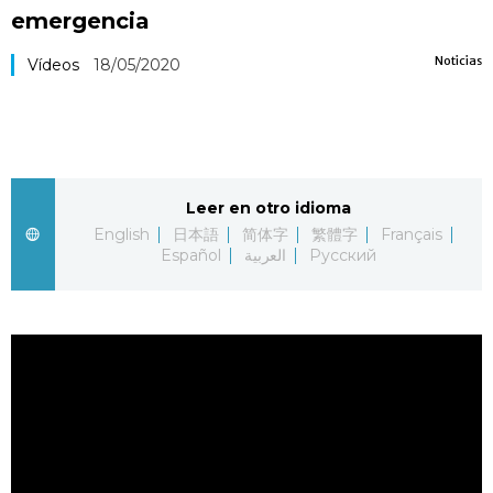
emergencia
Vida
Noticias
Vídeos
18/05/2020
Guía de Japón
Vídeos e imágenes
Leer en otro idioma
En profundidad
English
日本語
简体字
繁體字
Français
Español
العربية
Русский
Más
Noticias
official SNS
Datos de Japón
Fragmentos de Japón