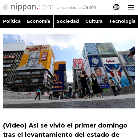
Política
Economía
Sociedad
Cultura
Tecnología
日本語
English
简体字
Política
繁體字
Economía
Français
Sociedad
العربية
Cultura
Русский
(Vídeo) Así se vivió el primer domingo
Tecnología
tras el levantamiento del estado de