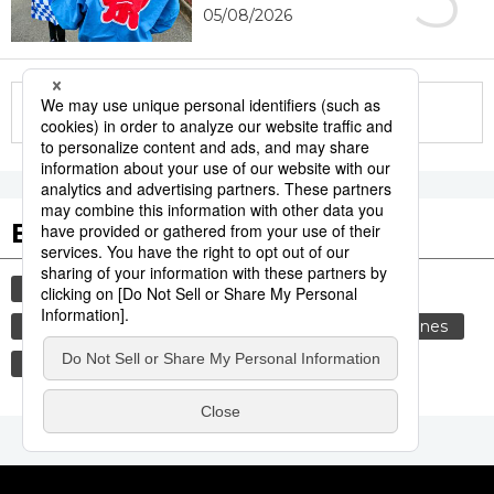
05/08/2026
More in this series
Etiquetas destacadas
cultura
gastronomía
comida
vida
sociedad
alimentos
cortesía
tradiciones
genkan
costumbres