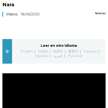
Nara
Vida
Noticias
Vídeos
18/06/2020
Guía de Japón
Vídeos e imágenes
Leer en otro idioma
En profundidad
English
日本語
简体字
繁體字
Français
Español
العربية
Русский
Más
Noticias
official SNS
Datos de Japón
Fragmentos de Japón