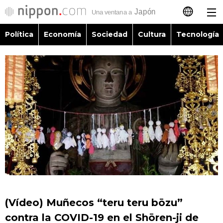
Política
Economía
Sociedad
Cultura
Tecnología
日本語
English
简体字
Política
繁體字
Economía
Français
Sociedad
العربية
Cultura
Русский
(Vídeo) Muñecos “teru teru bōzu”
Tecnología
contra la COVID-19 en el Shōren-ji de