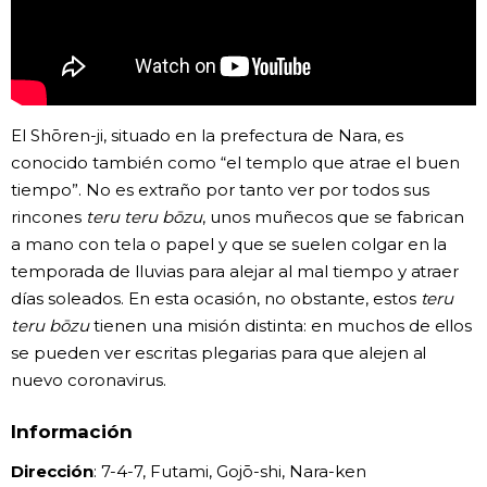
Gente
Blog
El Shōren-ji, situado en la prefectura de Nara, es
conocido también como “el templo que atrae el buen
Tokio
tiempo”. No es extraño por tanto ver por todos sus
rincones
teru teru bōzu
, unos muñecos que se fabrican
Avisos
a mano con tela o papel y que se suelen colgar en la
temporada de lluvias para alejar al mal tiempo y atraer
días soleados. En esta ocasión, no obstante, estos
teru
teru bōzu
tienen una misión distinta: en muchos de ellos
se pueden ver escritas plegarias para que alejen al
nuevo coronavirus.
Información
Dirección
: 7-4-7, Futami, Gojō-shi, Nara-ken