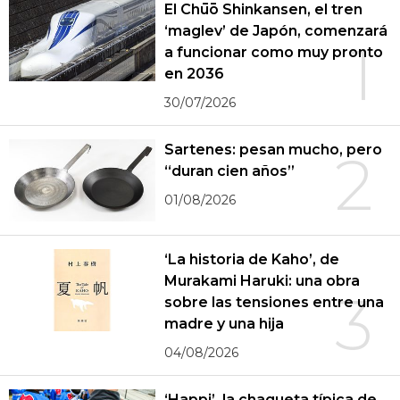
El Chūō Shinkansen, el tren
‘maglev’ de Japón, comenzará
1
a funcionar como muy pronto
en 2036
30/07/2026
Sartenes: pesan mucho, pero
2
“duran cien años”
01/08/2026
‘La historia de Kaho’, de
Murakami Haruki: una obra
3
sobre las tensiones entre una
madre y una hija
04/08/2026
‘Happi’, la chaqueta típica de