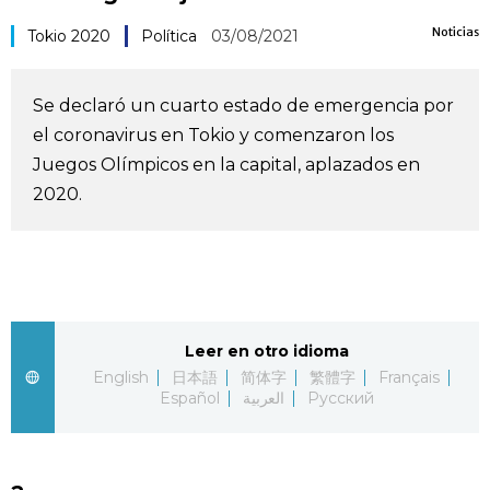
Vida
Noticias
Tokio 2020
Política
03/08/2021
Guía de Japón
Se declaró un cuarto estado de emergencia por
el coronavirus en Tokio y comenzaron los
Vídeos e imágenes
Juegos Olímpicos en la capital, aplazados en
2020.
En profundidad
Más
Noticias
official SNS
Leer en otro idioma
English
日本語
简体字
繁體字
Français
Español
العربية
Русский
Datos de Japón
Fragmentos de Japón