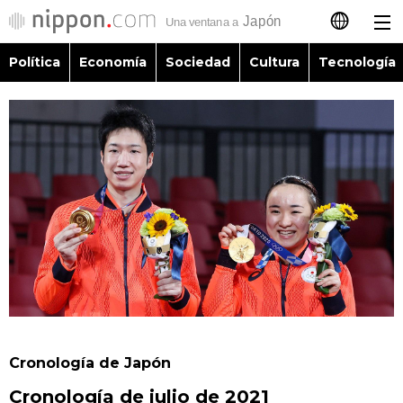
Política
Economía
Sociedad
Cultura
Tecnología
日本語
English
简体字
Política
繁體字
Economía
Français
Sociedad
العربية
Cultura
Русский
Cronología de Japón
Tecnología
Cronología de julio de 2021