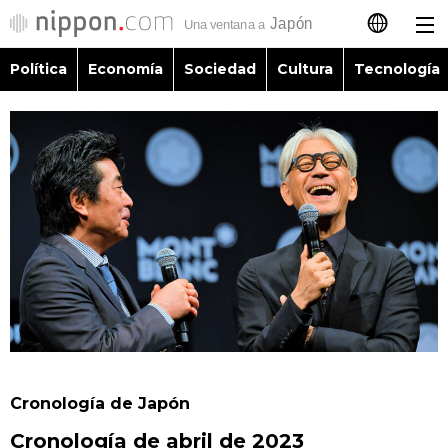
Política
Economía
Sociedad
Cultura
Tecnología
日本語
English
简体字
Política
繁體字
Economía
Français
Sociedad
العربية
Cultura
Русский
Cronología de Japón
Tecnología
Cronología de abril de 2023