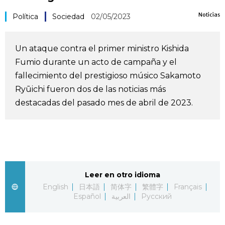
Vida
Noticias
Política
Sociedad
02/05/2023
Guía de Japón
Un ataque contra el primer ministro Kishida
Fumio durante un acto de campaña y el
Vídeos e imágenes
fallecimiento del prestigioso músico Sakamoto
Ryūichi fueron dos de las noticias más
En profundidad
destacadas del pasado mes de abril de 2023.
Más
Noticias
official SNS
Leer en otro idioma
Datos de Japón
English
日本語
简体字
繁體字
Français
Español
العربية
Русский
Fragmentos de Japón