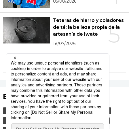
05/08/2026
Teteras de hierro y coladores
5
de té: la belleza propia de la
artesanía de Iwate
18/07/2026
More in this series
Etiquetas destacadas
cultura
gastronomía
sociedad
vida
comida
gastronomía japonesa
turismo