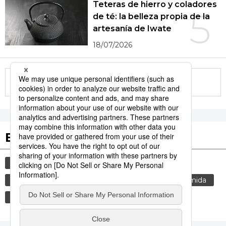
Teteras de hierro y coladores
5
de té: la belleza propia de la
artesanía de Iwate
18/07/2026
More in this series
Etiquetas destacadas
cultura
vida
gastronomía
cortesía
tradiciones
costumbres
genkan
comida
gastronomía japonesa
alimentos