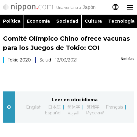
Política
Economía
Sociedad
Cultura
Tecnología
日本語
Comité Olímpico Chino ofrece vacunas
English
para los Juegos de Tokio: COI
简体字
Política
Noticias
Tokio 2020
Salud
12/03/2021
繁體字
Economía
Français
Sociedad
Leer en otro idioma
العربية
English
日本語
简体字
繁體字
Français
Cultura
Español
العربية
Русский
Русский
Tecnología