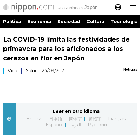
Política
Economía
Sociedad
Cultura
Tecnología
日本語
La COVID-19 limita las festividades de
English
primavera para los aficionados a los
简体字
cerezos en flor en Japón
Política
Noticias
Vida
Salud
24/03/2021
繁體字
Economía
Français
Sociedad
العربية
Leer en otro idioma
Cultura
Русский
English
日本語
简体字
繁體字
Français
Español
العربية
Русский
Tecnología