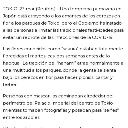
TOKIO, 23 mar (Reuters) - Una temprana primavera en
Gente
Japón está atrayendo a los amantes de los cerezos en
flor a los parques de Tokio, pero el Gobierno ha instado
Blog
a las personas a limitar las tradicionales festividades para
evitar un rebrote de las infecciones de la COVID-19.
Tokio
Las flores conocidas como “sakura” estaban totalmente
florecidas el martes, casi dos semanas antes de lo
Avisos
habitual. La tradición del “hanami” atrae normalmente a
una multitud a los parques, donde la gente se sienta
bajo los cerezos en flor para hacer picnics, cantar y
beber.
Personas con mascarillas caminaban alrededor del
perímetro del Palacio Imperial del centro de Tokio
mientras tomaban fotografías y posaban para “selfies”
entre los árboles.