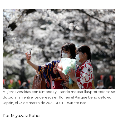
Vida
Guía de Japón
Vídeos e imágenes
En profundidad
Más
Noticias
official SNS
Mujeres vestidas con Kimonos y usando mascarillas protectoras se
Datos de Japón
tfotografían entre los cerezos en flor en el Parque Ueno deTokio,
Japón, el 23 de marzo de 2021. REUTERS/Kato Issei
Fragmentos de Japón
Por Miyazaki Kohei