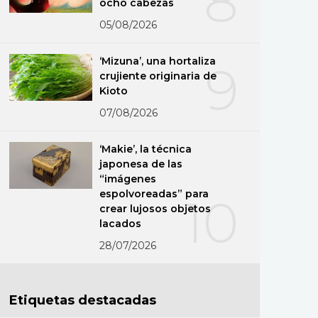
8
ocho cabezas
05/08/2026
‘Mizuna’, una hortaliza
9
crujiente originaria de
Kioto
07/08/2026
‘Makie’, la técnica
japonesa de las
“imágenes
espolvoreadas” para
10
crear lujosos objetos
lacados
28/07/2026
Etiquetas destacadas