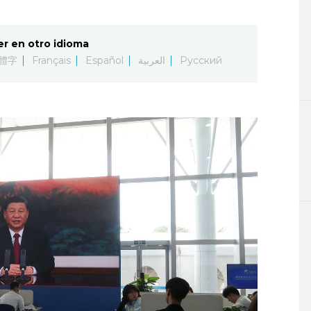
er en otro idioma
體字
Français
Español
العربية
Русский