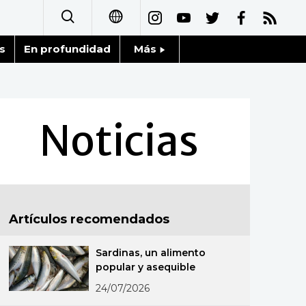
s
En profundidad
Más
日本語
Noticias
English
Datos de Japón
Noticias
简体字
Fragmentos de Japón
繁體字
Gente
Français
Artículos recomendados
Blog
العربية
Sardinas, un alimento
Tokio
Русский
popular y asequible
24/07/2026
Avisos