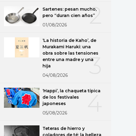
2
Sartenes: pesan mucho,
pero “duran cien años”
01/08/2026
‘La historia de Kaho’, de
Murakami Haruki: una
obra sobre las tensiones
3
entre una madre y una
hija
04/08/2026
‘Happi’, la chaqueta típica
4
de los festivales
japoneses
05/08/2026
Teteras de hierro y
coladores de té: la belleza