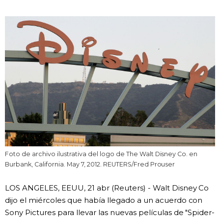
Vida
Guía de Japón
Vídeos e imágenes
En profundidad
Más
Noticias
Foto de archivo ilustrativa del logo de The Walt Disney Co. en
official SNS
Burbank, California. May 7, 2012. REUTERS/Fred Prouser
Datos de Japón
LOS ANGELES, EEUU, 21 abr (Reuters) - Walt Disney Co
dijo el miércoles que había llegado a un acuerdo con
Fragmentos de Japón
Sony Pictures para llevar las nuevas películas de "Spider-