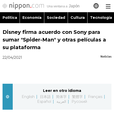
Política
Economía
Sociedad
Cultura
Tecnología
日本語
Disney firma acuerdo con Sony para
English
sumar "Spider-Man" y otras películas a
简体字
su plataforma
Política
Noticias
22/04/2021
繁體字
Economía
Français
Sociedad
العربية
Leer en otro idioma
Cultura
Русский
English
日本語
简体字
繁體字
Français
Español
العربية
Русский
Tecnología