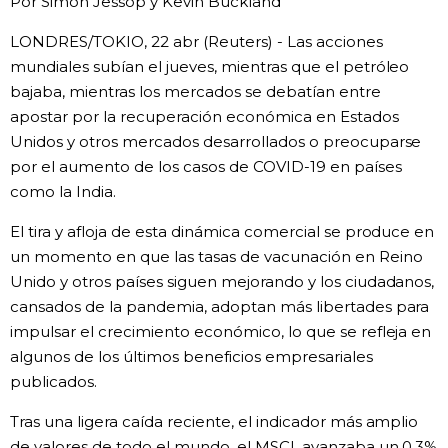
Por Simon Jessop y Kevin Buckland
Gente
LONDRES/TOKIO, 22 abr (Reuters) - Las acciones
mundiales subían el jueves, mientras que el petróleo
bajaba, mientras los mercados se debatían entre
Blog
apostar por la recuperación económica en Estados
Unidos y otros mercados desarrollados o preocuparse
Tokio
por el aumento de los casos de COVID-19 en países
como la India.
Avisos
El tira y afloja de esta dinámica comercial se produce en
un momento en que las tasas de vacunación en Reino
Unido y otros países siguen mejorando y los ciudadanos,
cansados de la pandemia, adoptan más libertades para
impulsar el crecimiento económico, lo que se refleja en
algunos de los últimos beneficios empresariales
publicados.
Tras una ligera caída reciente, el indicador más amplio
de valores de todo el mundo, el MSCI, avanzaba un 0,3%