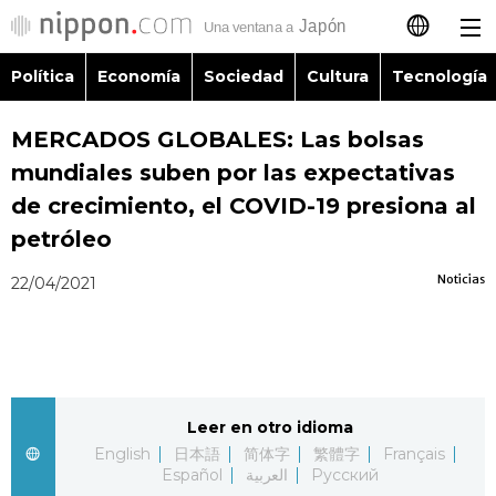
Política
Economía
Sociedad
Cultura
Tecnología
日本語
MERCADOS GLOBALES: Las bolsas
English
mundiales suben por las expectativas
简体字
de crecimiento, el COVID-19 presiona al
Política
petróleo
繁體字
Economía
Noticias
22/04/2021
Français
Sociedad
العربية
Cultura
Русский
Leer en otro idioma
English
日本語
简体字
繁體字
Français
Tecnología
Español
العربية
Русский