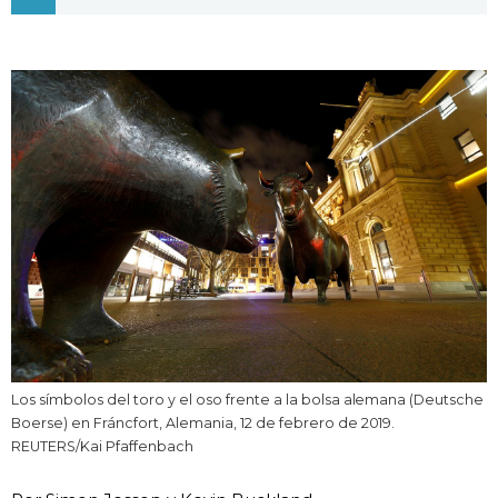
Vida
Guía de Japón
Vídeos e imágenes
En profundidad
Más
Noticias
official SNS
Los símbolos del toro y el oso frente a la bolsa alemana (Deutsche
Datos de Japón
Boerse) en Fráncfort, Alemania, 12 de febrero de 2019.
REUTERS/Kai Pfaffenbach
Fragmentos de Japón