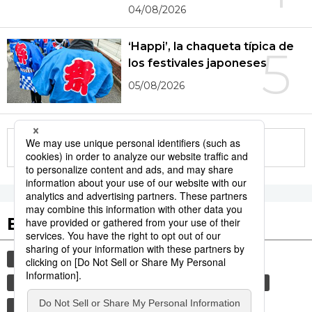
04/08/2026
‘Happi’, la chaqueta típica de
5
los festivales japoneses
05/08/2026
More in this series
Etiquetas destacadas
cultura
gastronomía
cortesía
vida
comida
gastronomía japonesa
modales
costumbres
tradiciones
genkan