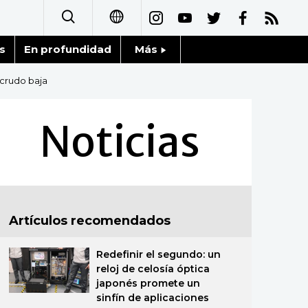
s
En profundidad
Más
日本語
Noticias
crudo baja
English
Datos de Japón
Noticias
简体字
Fragmentos de Japón
繁體字
Gente
Français
Artículos recomendados
Blog
العربية
Redefinir el segundo: un
Tokio
Русский
reloj de celosía óptica
japonés promete un
Avisos
sinfín de aplicaciones