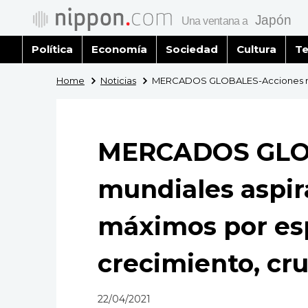
Política
Economía
Sociedad
Cultura
Te
Home
Noticias
MERCADOS GLOBALES-Acciones mund
MERCADOS GLO
mundiales aspir
máximos por es
crecimiento, cr
22/04/2021