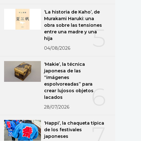
‘La historia de Kaho’, de
Murakami Haruki: una
obra sobre las tensiones
5
entre una madre y una
hija
04/08/2026
‘Makie’, la técnica
japonesa de las
“imágenes
espolvoreadas” para
6
crear lujosos objetos
lacados
28/07/2026
‘Happi’, la chaqueta típica
7
de los festivales
japoneses