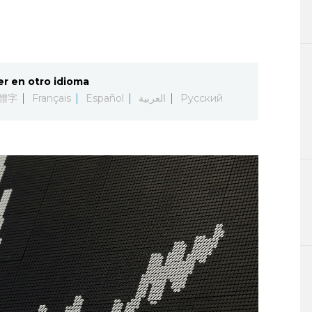
er en otro idioma
體字
Français
Español
العربية
Русский