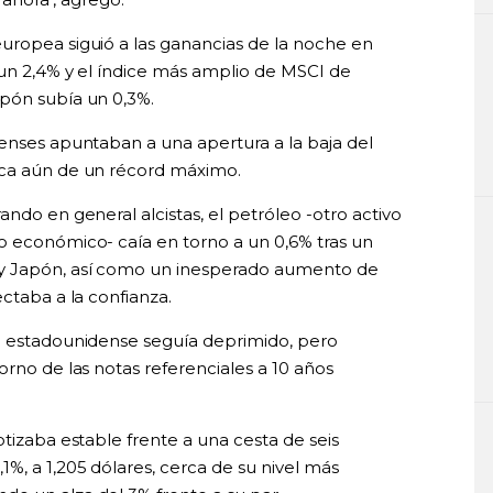
uropea siguió a las ganancias de la noche en
 un 2,4% y el índice más amplio de MSCI de
pón subía un 0,3%.
denses apuntaban a una apertura a la baja del
rca aún de un récord máximo.
ndo en general alcistas, el petróleo -otro activo
o económico- caía en torno a un 0,6% tras un
 y Japón, así como un inesperado aumento de
ctaba a la confianza.
ro estadounidense seguía deprimido, pero
orno de las notas referenciales a 10 años
otizaba estable frente a una cesta de seis
%, a 1,205 dólares, cerca de su nivel más