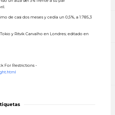
do un alza del 3% frente a su par
il.
imo de casi dos meses y cedía un 0,5%, a 1.785,3
Tokio y Ritvik Carvalho en Londres; editado en
k For Restrictions -
ght.html
tiquetas