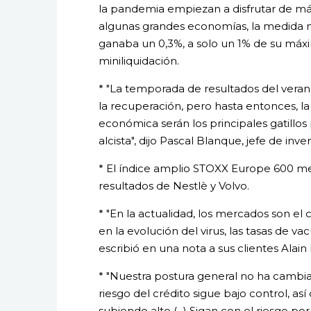
la pandemia empiezan a disfrutar de más
algunas grandes economías, la medida 
ganaba un 0,3%, a solo un 1% de su máxim
miniliquidación.
* "La temporada de resultados del veran
la recuperación, pero hasta entonces, la
económica serán los principales gatillo
alcista", dijo Pascal Blanque, jefe de inv
* El índice amplio STOXX Europe 600 me
resultados de Nestlè y Volvo.
* "En la actualidad, los mercados son el
en la evolución del virus, las tasas de v
escribió en una nota a sus clientes Alai
* "Nuestra postura general no ha cambia
riesgo del crédito sigue bajo control, así
subiendo alto (...) Sigan con el riesgo por