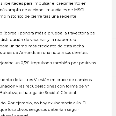
 libertades para impulsar el crecimiento en
más amplia de acciones mundiales de MSCI
o histórico de cierre tras una reciente
o (boreal) pondrá más a prueba la trayectoria de
 distribución de vacunas y la reapertura
s para un tramo más creciente de esta racha
ersiones de Amundi, en una nota a sus clientes.
joraba un 0,5%, impulsado también por positivos
 cuento de las tres V: están en cruce de caminos
acunación y las recuperaciones con forma de V",
n Bokobza, estratega de Société Général.
do. Por ejemplo, no hay exuberancia aún. El
 que los activos riesgosos deberían seguir
 ahora", agregó.