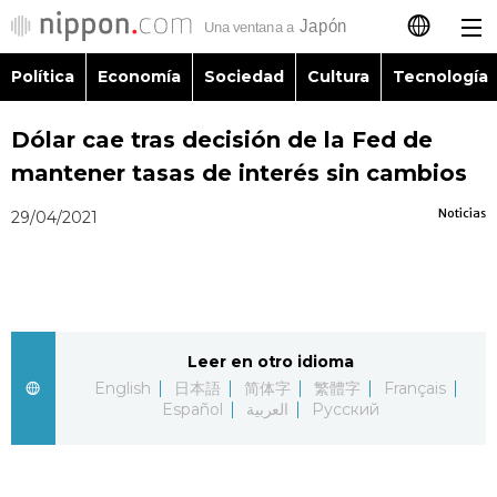
Política
Economía
Sociedad
Cultura
Tecnología
日本語
Dólar cae tras decisión de la Fed de
English
mantener tasas de interés sin cambios
简体字
Política
Noticias
29/04/2021
繁體字
Economía
Français
Sociedad
Leer en otro idioma
العربية
English
日本語
简体字
繁體字
Français
Cultura
Español
العربية
Русский
Русский
Tecnología