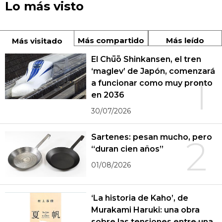
Lo más visto
Más compartido
Más leído
Más visitado
El Chūō Shinkansen, el tren
‘maglev’ de Japón, comenzará
1
a funcionar como muy pronto
en 2036
30/07/2026
Sartenes: pesan mucho, pero
2
“duran cien años”
01/08/2026
‘La historia de Kaho’, de
Murakami Haruki: una obra
sobre las tensiones entre una