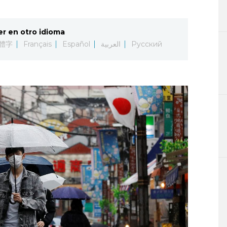
er en otro idioma
體字
Français
Español
العربية
Русский