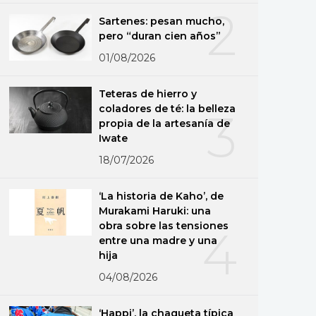
2
Sartenes: pesan mucho,
pero “duran cien años”
01/08/2026
Teteras de hierro y
coladores de té: la belleza
3
propia de la artesanía de
Iwate
18/07/2026
‘La historia de Kaho’, de
Murakami Haruki: una
obra sobre las tensiones
4
entre una madre y una
hija
04/08/2026
‘Happi’, la chaqueta típica