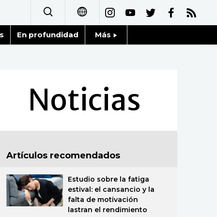
s
En profundidad
Más
日本語
Noticias
English
Datos de Japón
Noticias
简体字
Fragmentos de Japón
繁體字
Gente
Français
Artículos recomendados
Blog
العربية
Estudio sobre la fatiga
Tokio
Русский
estival: el cansancio y la
falta de motivación
Avisos
lastran el rendimiento