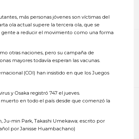
antes, más personas jóvenes son víctimas del
arta ola actual supere la tercera ola, que se
 la gente a reducir el movimiento como una forma
como otras naciones, pero su campaña de
sonas mayores todavía esperan las vacunas.
rnacional (COI) han insistido en que los Juegos
us y Osaka registró 747 el jueves.
muerto en todo el país desde que comenzó la
, Ju-min Park, Takashi Umekawa; escrito por
español por Janisse Huambachano)