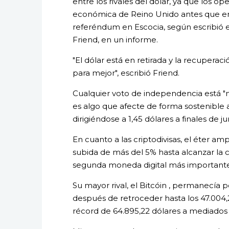
entre los rivales del dólar, ya que los 
económica de Reino Unido antes que en 
referéndum en Escocia, según escribió el
Friend, en un informe.
"El dólar está en retirada y la recuper
para mejor", escribió Friend.
Cualquier voto de independencia está "mu
es algo que afecte de forma sostenible a 
dirigiéndose a 1,45 dólares a finales de jun
En cuanto a las criptodivisas, el éter a
subida de más del 5% hasta alcanzar la c
segunda moneda digital más importante
Su mayor rival, el Bitcóin , permanecía 
después de retroceder hasta los 47.004,2
récord de 64.895,22 dólares a mediados