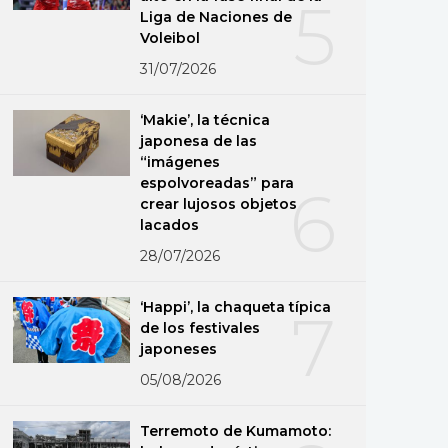
5
Liga de Naciones de
Voleibol
31/07/2026
‘Makie’, la técnica
japonesa de las
“imágenes
espolvoreadas” para
6
crear lujosos objetos
lacados
28/07/2026
‘Happi’, la chaqueta típica
7
de los festivales
japoneses
05/08/2026
Terremoto de Kumamoto: