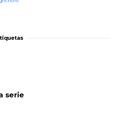
ght.html
tiquetas
a serie