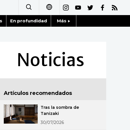
s
En profundidad
Más
日本語
Noticias
English
Datos de Japón
Noticias
简体字
Fragmentos de Japón
繁體字
Gente
Français
Artículos recomendados
Blog
العربية
Tras la sombra de
Tokio
Русский
Tanizaki
30/07/2026
Avisos