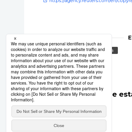
https://agency.reuters.com/en/copyri
E
Reuters
Asia
Australia
Otros artículos de est