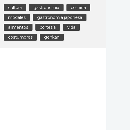
cultura
gastronomía
comida
modales
gastronomía japonesa
alimentos
cortesía
vida
costumbres
genkan