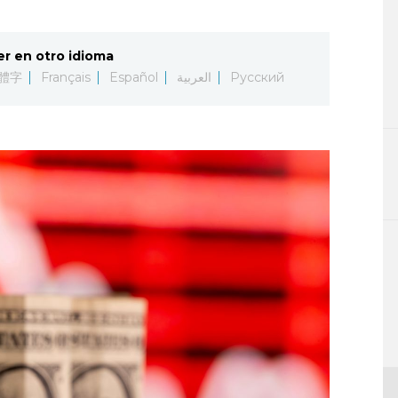
er en otro idioma
體字
Français
Español
العربية
Русский