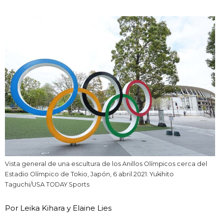
Vida
Guía de Japón
Vídeos e imágenes
En profundidad
Más
Noticias
official SNS
Vista general de una escultura de los Anillos Olímpicos cerca del
Estadio Olímpico de Tokio, Japón, 6 abril 2021. Yukihito
Datos de Japón
Taguchi/USA TODAY Sports
Por Leika Kihara y Elaine Lies
Fragmentos de Japón