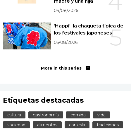
4
madre y una hija
04/08/2026
‘Happi’, la chaqueta típica de
5
los festivales japoneses
05/08/2026
More in this series
Etiquetas destacadas
cultura
gastronomía
comida
vida
sociedad
alimentos
cortesía
tradiciones