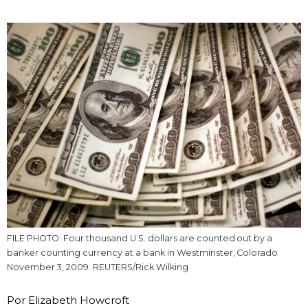
Vida
Guía de Japón
Vídeos e imágenes
En profundidad
Más
Noticias
official SNS
FILE PHOTO: Four thousand U.S. dollars are counted out by a
banker counting currency at a bank in Westminster, Colorado
Datos de Japón
November 3, 2009. REUTERS/Rick Wilking
Fragmentos de Japón
Por Elizabeth Howcroft