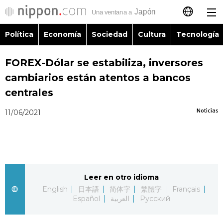
Política
Economía
Sociedad
Cultura
Tecnología
日本語
FOREX-Dólar se estabiliza, inversores
English
cambiarios están atentos a bancos
简体字
centrales
Política
Noticias
11/06/2021
繁體字
Economía
Français
Sociedad
العربية
Leer en otro idioma
Cultura
Русский
English
日本語
简体字
繁體字
Français
Español
العربية
Русский
Tecnología