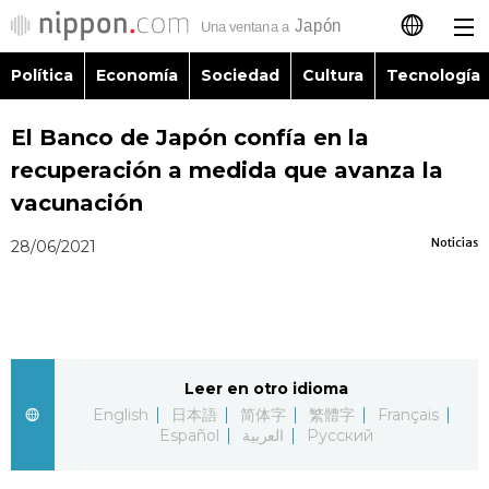
Política
Economía
Sociedad
Cultura
Tecnología
日本語
El Banco de Japón confía en la
English
recuperación a medida que avanza la
简体字
vacunación
Política
Noticias
28/06/2021
繁體字
Economía
Français
Sociedad
العربية
Leer en otro idioma
Cultura
Русский
English
日本語
简体字
繁體字
Français
Español
العربية
Русский
Tecnología