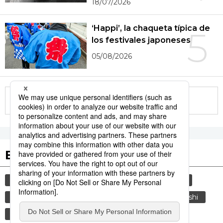
18/07/2026
‘Happi’, la chaqueta típica de
5
los festivales japoneses
05/08/2026
More in this series
Etiquetas destacadas
cultura
gastronomía
vida
sociedad
cortesía
tradiciones
cocina
kappabashi
costumbres
genkan