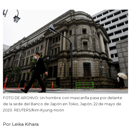
Vida
Guía de Japón
Vídeos e imágenes
En profundidad
Más
Noticias
official SNS
FOTO DE ARCHIVO: Un hombre con mascarilla pasa por delante
de la sede del Banco de Japón en Tokio, Japón, 22 de mayo de
Datos de Japón
2020. REUTERS/Kim Kyung-Hoon
Por Leika Kihara
Fragmentos de Japón