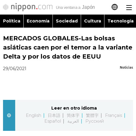
Política
Economía
Sociedad
Cultura
Tecnología
日本語
MERCADOS GLOBALES-Las bolsas
English
asiáticas caen por el temor a la variante
简体字
Delta y por los datos de EEUU
Política
Noticias
29/06/2021
繁體字
Economía
Français
Sociedad
العربية
Leer en otro idioma
Cultura
Русский
English
日本語
简体字
繁體字
Français
Español
العربية
Русский
Tecnología