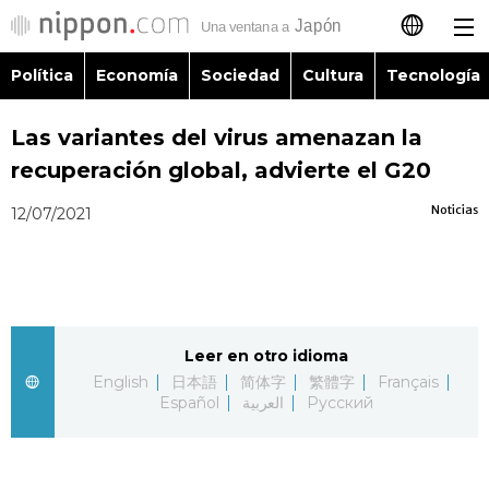
Política
Economía
Sociedad
Cultura
Tecnología
日本語
Las variantes del virus amenazan la
English
recuperación global, advierte el G20
简体字
Política
Noticias
12/07/2021
繁體字
Economía
Français
Sociedad
Leer en otro idioma
العربية
English
日本語
简体字
繁體字
Français
Cultura
Español
العربية
Русский
Русский
Tecnología