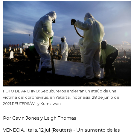
Vida
Guía de Japón
Vídeos e imágenes
En profundidad
Más
FOTO DE ARCHIVO: Sepultureros entierran un ataúd de una
Noticias
official SNS
víctima del coronavirus, en Yakarta, Indonesia, 28 de junio de
2021.REUTERS/Willy Kurniawan
Datos de Japón
Por Gavin Jones y Leigh Thomas
Fragmentos de Japón
VENECIA, Italia, 12 jul (Reuters) - Un aumento de las