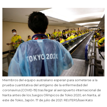
Vida
Guía de Japón
Vídeos e imágenes
En profundidad
Más
Noticias
official SNS
Miembros del equipo australiano esperan para someterse a la
prueba cuantitativa del antígeno de la enfermedad del
Datos de Japón
coronavirus (COVID-19) tras llegar al aeropuerto internacional de
Narita antes de los Juegos Olímpicos de Tokio 2020, en Narita, al
este de Tokio, Japón. 17 de julio de 2021. REUTERS/Issei Kato
Fragmentos de Japón