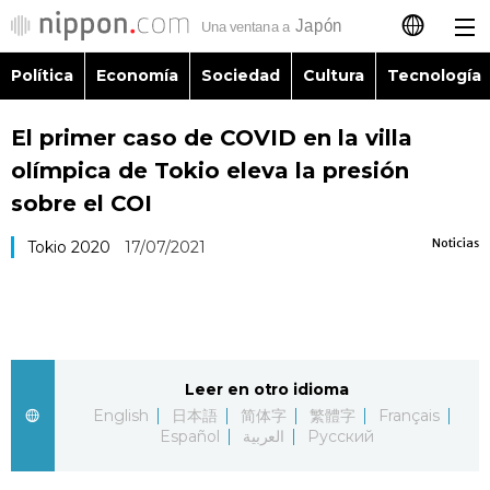
Política
Economía
Sociedad
Cultura
Tecnología
日本語
El primer caso de COVID en la villa
English
olímpica de Tokio eleva la presión
简体字
sobre el COI
Política
Noticias
Tokio 2020
17/07/2021
繁體字
Economía
Français
Sociedad
العربية
Leer en otro idioma
Cultura
Русский
English
日本語
简体字
繁體字
Français
Español
العربية
Русский
Tecnología