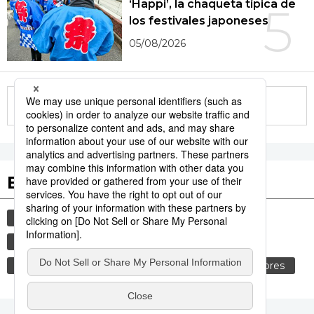
‘Happi’, la chaqueta típica de
5
los festivales japoneses
05/08/2026
More in this series
Etiquetas destacadas
cultura
gastronomía
modales
gastronomía japonesa
comida
vida
cortesía
alimentos
genkan
costumbres