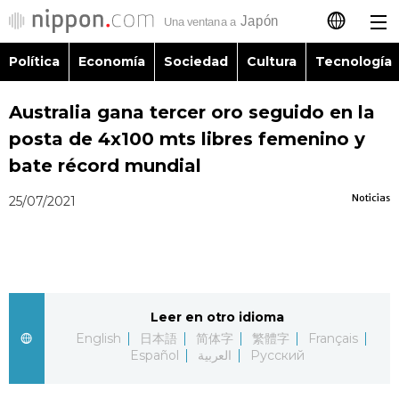
Política
Economía
Sociedad
Cultura
Tecnología
日本語
Australia gana tercer oro seguido en la
English
posta de 4x100 mts libres femenino y
简体字
bate récord mundial
Política
Noticias
25/07/2021
繁體字
Economía
Français
Sociedad
العربية
Leer en otro idioma
Cultura
Русский
English
日本語
简体字
繁體字
Français
Español
العربية
Русский
Tecnología