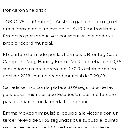
Vida
Por Aaron Sheldrick
TOKIO, 25 jul (Reuters) - Australia ganó el domingo el
Guía de Japón
oro olímpico en el relevo de los 4x100 metros libres
femenino por tercera vez consecutiva, batiendo su
Vídeos e imágenes
propio récord mundial.
El cuarteto formado por las hermanas Bronte y Cate
En profundidad
Campbell, Meg Harris y Emma McKeon rebajó en 0,36
segundos su marca previa de 3:30,05 establecida en
Más
abril de 2018, con un récord mundial de 3:29,69.
Canadá se hizo con la plata, a 3:09 segundos de las
Noticias
official SNS
ganadoras, mientras que Estados Unidos fue tercero
para quedarse con la medalla de bronce.
Datos de Japón
Emma McKeon impulsó al equipo a la victoria con un
tercer relevo de 51,35 segundos que supuso el quinto
Fragmentos de Japón
parcial femenino de 100 metros más rápido de la