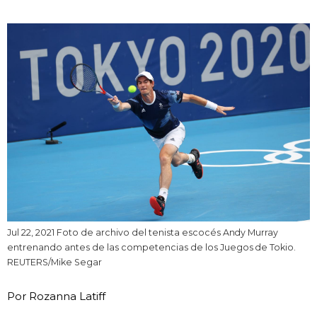
Vida
Guía de Japón
Vídeos e imágenes
En profundidad
Más
Noticias
official SNS
Jul 22, 2021 Foto de archivo del tenista escocés Andy Murray
entrenando antes de las competencias de los Juegos de Tokio.
Datos de Japón
REUTERS/Mike Segar
Por Rozanna Latiff
Fragmentos de Japón