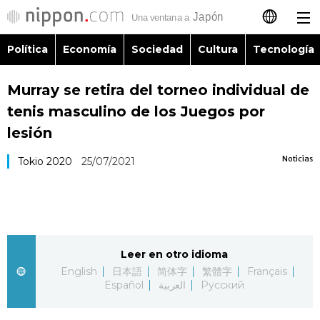
Política
Economía
Sociedad
Cultura
Tecnología
日本語
Murray se retira del torneo individual de
English
tenis masculino de los Juegos por
简体字
lesión
Política
Noticias
Tokio 2020
25/07/2021
繁體字
Economía
Français
Sociedad
العربية
Leer en otro idioma
Cultura
Русский
English
日本語
简体字
繁體字
Français
Español
العربية
Русский
Tecnología