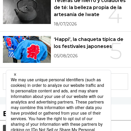
Teteras de hierro y coladores
4
de té: la belleza propia de la
artesanía de Iwate
18/07/2026
‘Happi’, la chaqueta típica de
5
los festivales japoneses
05/08/2026
More in this series
Etiquetas destacadas
cultura
gastronomía
modales