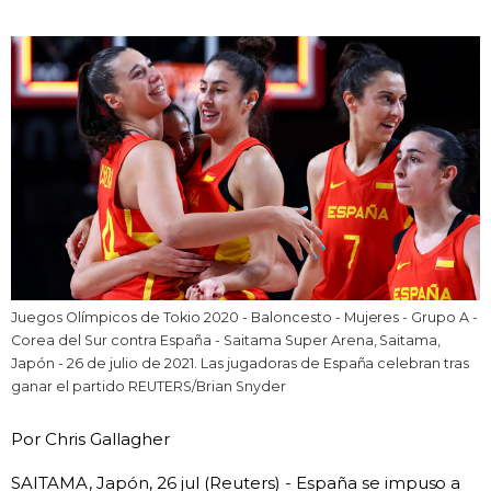
Vida
Guía de Japón
Vídeos e imágenes
En profundidad
Más
Juegos Olímpicos de Tokio 2020 - Baloncesto - Mujeres - Grupo A -
Corea del Sur contra España - Saitama Super Arena, Saitama,
Noticias
official SNS
Japón - 26 de julio de 2021. Las jugadoras de España celebran tras
ganar el partido REUTERS/Brian Snyder
Datos de Japón
Por Chris Gallagher
Fragmentos de Japón
SAITAMA, Japón, 26 jul (Reuters) - España se impuso a