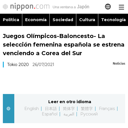
Política
Economía
Sociedad
Cultura
Tecnología
日本語
Juegos Olímpicos-Baloncesto- La
English
selección femenina española se estrena
简体字
venciendo a Corea del Sur
Política
Noticias
Tokio 2020
26/07/2021
繁體字
Economía
Français
Sociedad
العربية
Leer en otro idioma
Cultura
Русский
English
日本語
简体字
繁體字
Français
Español
العربية
Русский
Tecnología