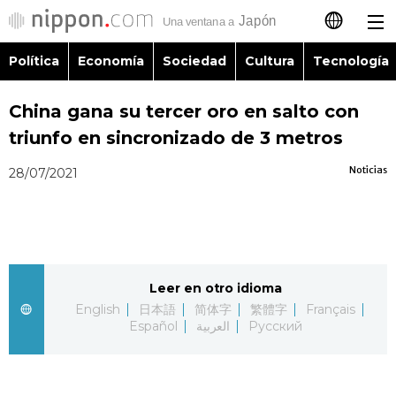
Política
Economía
Sociedad
Cultura
Tecnología
日本語
China gana su tercer oro en salto con
English
triunfo en sincronizado de 3 metros
简体字
Política
Noticias
28/07/2021
繁體字
Economía
Français
Sociedad
Leer en otro idioma
العربية
English
日本語
简体字
繁體字
Français
Cultura
Español
العربية
Русский
Русский
Tecnología