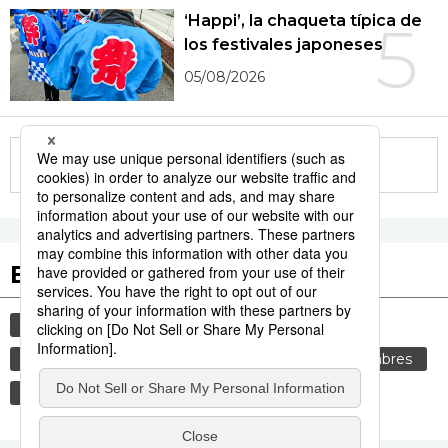
‘Happi’, la chaqueta típica de
5
los festivales japoneses
05/08/2026
More in this series
Etiquetas destacadas
cultura
gastronomía
vida
comida
genkan
tradiciones
cortesía
costumbres
gastronomía japonesa
sociedad