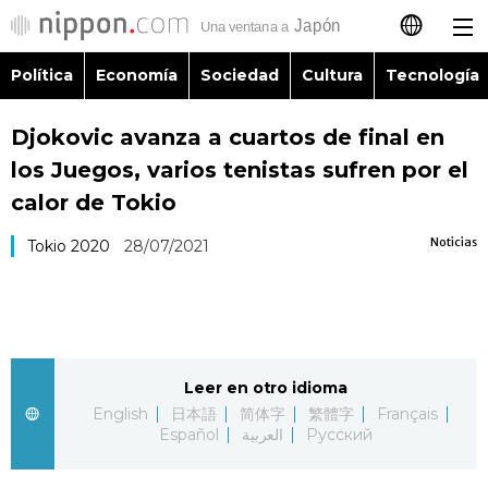
Política
Economía
Sociedad
Cultura
Tecnología
日本語
Djokovic avanza a cuartos de final en
English
los Juegos, varios tenistas sufren por el
简体字
calor de Tokio
Política
Noticias
Tokio 2020
28/07/2021
繁體字
Economía
Français
Sociedad
العربية
Leer en otro idioma
Cultura
Русский
English
日本語
简体字
繁體字
Français
Español
العربية
Русский
Tecnología