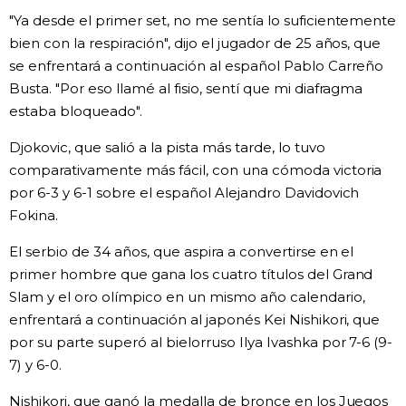
"Ya desde el primer set, no me sentía lo suficientemente
Gente
bien con la respiración", dijo el jugador de 25 años, que
se enfrentará a continuación al español Pablo Carreño
Blog
Busta. "Por eso llamé al fisio, sentí que mi diafragma
estaba bloqueado".
Tokio
Djokovic, que salió a la pista más tarde, lo tuvo
comparativamente más fácil, con una cómoda victoria
Avisos
por 6-3 y 6-1 sobre el español Alejandro Davidovich
Fokina.
El serbio de 34 años, que aspira a convertirse en el
primer hombre que gana los cuatro títulos del Grand
Slam y el oro olímpico en un mismo año calendario,
enfrentará a continuación al japonés Kei Nishikori, que
por su parte superó al bielorruso Ilya Ivashka por 7-6 (9-
7) y 6-0.
Nishikori, que ganó la medalla de bronce en los Juegos