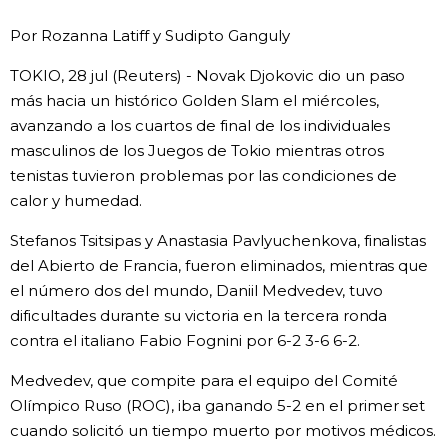
Vida
Por Rozanna Latiff y Sudipto Ganguly
TOKIO, 28 jul (Reuters) - Novak Djokovic dio un paso
Guía de Japón
más hacia un histórico Golden Slam el miércoles,
avanzando a los cuartos de final de los individuales
Vídeos e imágenes
masculinos de los Juegos de Tokio mientras otros
tenistas tuvieron problemas por las condiciones de
En profundidad
calor y humedad.
Stefanos Tsitsipas y Anastasia Pavlyuchenkova, finalistas
Más
del Abierto de Francia, fueron eliminados, mientras que
el número dos del mundo, Daniil Medvedev, tuvo
Noticias
dificultades durante su victoria en la tercera ronda
official SNS
contra el italiano Fabio Fognini por 6-2 3-6 6-2.
Datos de Japón
Medvedev, que compite para el equipo del Comité
Olímpico Ruso (ROC), iba ganando 5-2 en el primer set
Fragmentos de Japón
cuando solicitó un tiempo muerto por motivos médicos.