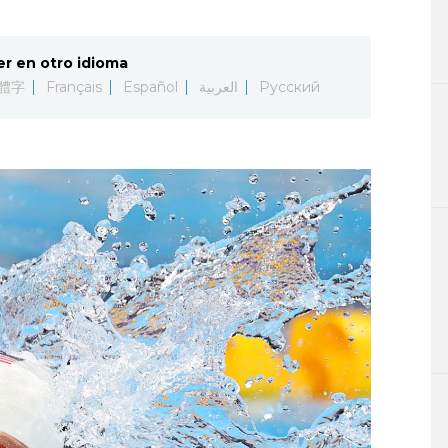
er en otro idioma
體字
Français
Español
العربية
Русский