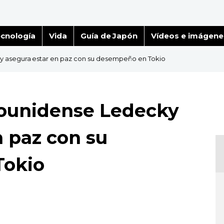
cnología
Vida
Guía de Japón
Vídeos e imágene
 asegura estar en paz con su desempeño en Tokio
ounidense Ledecky
n paz con su
Tokio