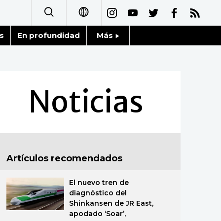
s
En profundidad
Más
日本語
Noticias
English
Datos de Japón
Noticias
简体字
Fragmentos de Japón
繁體字
Gente
Français
Artículos recomendados
Blog
العربية
El nuevo tren de
Tokio
Русский
diagnóstico del
Shinkansen de JR East,
Avisos
apodado ‘Soar’,