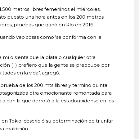
1.500 metros libres femeninos el miércoles,
to puesto una hora antes en los 200 metros
 libres, pruebas que ganó en Río en 2016.
 cuando veo cosas como 'se conforma con la
í o sienta que la plata o cualquier otra
ión (...) prefiero que la gente se preocupe por
tades en la vida", agregó.
rueba de los 200 mts libres y terminó quinta,
 protagonizaba otra emocionante remontada para
egia con la que derrotó a la estadounidense en los
en Tokio, describió su determinación de triunfar
na maldición.