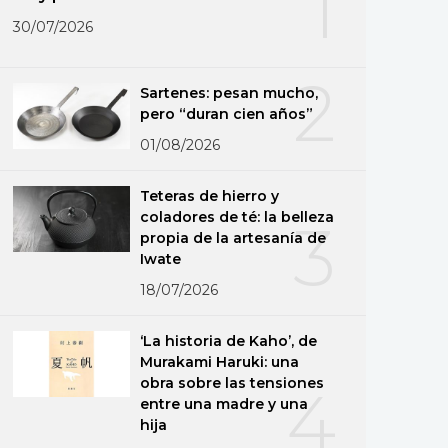
1
30/07/2026
2
Sartenes: pesan mucho,
pero “duran cien años”
01/08/2026
Teteras de hierro y
coladores de té: la belleza
3
propia de la artesanía de
Iwate
18/07/2026
‘La historia de Kaho’, de
Murakami Haruki: una
obra sobre las tensiones
4
entre una madre y una
hija