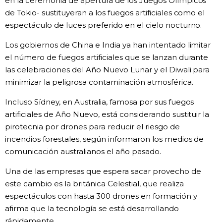
en la ceremonia de apertura de los Juegos Olímpicos
de Tokio- sustituyeran a los fuegos artificiales como el
Gente
espectáculo de luces preferido en el cielo nocturno.
Los gobiernos de China e India ya han intentado limitar
Blog
el número de fuegos artificiales que se lanzan durante
las celebraciones del Año Nuevo Lunar y el Diwali para
Tokio
minimizar la peligrosa contaminación atmosférica.
Incluso Sídney, en Australia, famosa por sus fuegos
Avisos
artificiales de Año Nuevo, está considerando sustituir la
pirotecnia por drones para reducir el riesgo de
incendios forestales, según informaron los medios de
comunicación australianos el año pasado.
Una de las empresas que espera sacar provecho de
este cambio es la británica Celestial, que realiza
espectáculos con hasta 300 drones en formación y
afirma que la tecnología se está desarrollando
rápidamente.