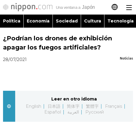
Política
Economía
Sociedad
Cultura
Tecnología
日本語
¿Podrían los drones de exhibición
English
apagar los fuegos artificiales?
简体字
Política
Noticias
28/07/2021
繁體字
Economía
Français
Sociedad
Leer en otro idioma
العربية
English
日本語
简体字
繁體字
Français
Cultura
Español
العربية
Русский
Русский
Tecnología