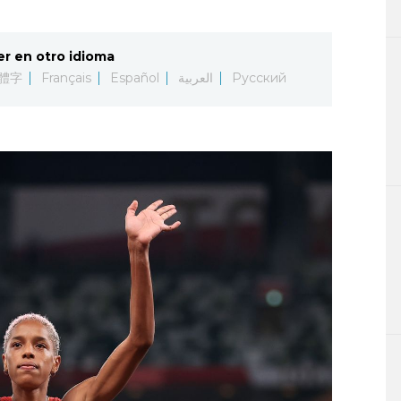
er en otro idioma
體字
Français
Español
العربية
Русский