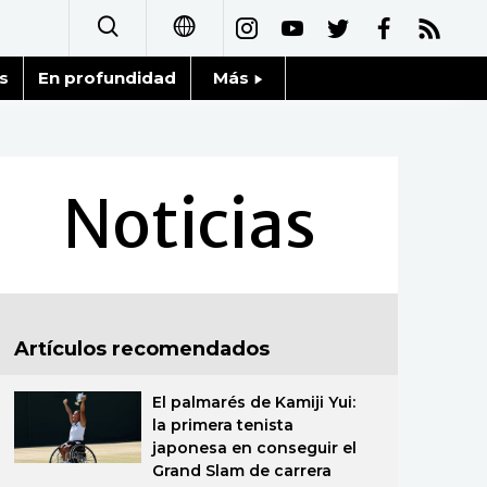
s
En profundidad
Más
日本語
Noticias
English
Datos de Japón
Noticias
简体字
Fragmentos de Japón
繁體字
Gente
Français
Artículos recomendados
Blog
العربية
El palmarés de Kamiji Yui:
Tokio
Русский
la primera tenista
japonesa en conseguir el
Avisos
Grand Slam de carrera