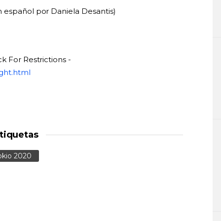
 español por Daniela Desantis)
k For Restrictions -
ght.html
tiquetas
okio 2020