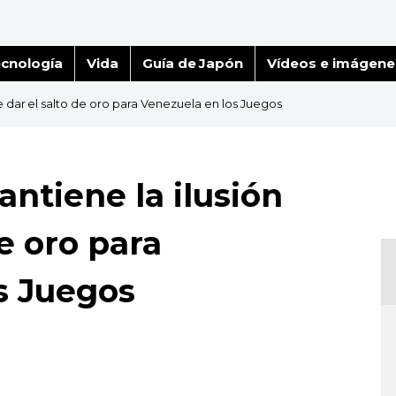
cnología
Vida
Guía de Japón
Vídeos e imágene
e dar el salto de oro para Venezuela en los Juegos
ntiene la ilusión
de oro para
s Juegos