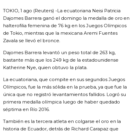
Vida
TOKIO, 1 ago (Reuters) -La ecuatoriana Neisi Patricia
Dajomes Barrera ganó el domingo la medalla de oro en
halterofilia femenina de 76 kg en los Juegos Olímpicos
Guía de Japón
de Tokio, mientras que la mexicana Aremi Fuentes
Zavala se llevó el bronce.
Vídeos e imágenes
Dajomes Barrera levantó un peso total de 263 kg,
En profundidad
bastante más que los 249 kg de la estadounidense
Katherine Nye, quien obtuvo la plata.
Más
La ecuatoriana, que compite en sus segundos Juegos
Olímpicos, fue la más sólida en la prueba, ya que fue la
Noticias
única que no registró levantamientos fallidos. Logró su
official SNS
primera medalla olímpica luego de haber quedado
séptima en Río 2016.
Datos de Japón
También es la tercera atleta en colgarse el oro en la
Fragmentos de Japón
historia de Ecuador, detrás de Richard Carapaz que