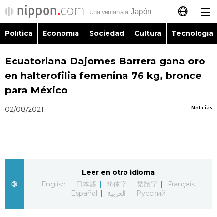
Política
Economía
Sociedad
Cultura
Tecnología
日本語
Ecuatoriana Dajomes Barrera gana oro
English
en halterofilia femenina 76 kg, bronce
简体字
para México
Política
Noticias
02/08/2021
繁體字
Economía
Français
Sociedad
العربية
Leer en otro idioma
Cultura
Русский
English
日本語
简体字
繁體字
Français
Español
العربية
Русский
Tecnología